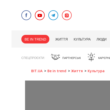
BE IN TREND
ЖИТТЯ
КУЛЬТУРА
ЛЮДИ
СПЕЦПРОЄКТИ
ПАРТНЕРСЬКІ
КАР'ЄРН
BIT.UA
Be in trend
Життя
Культура