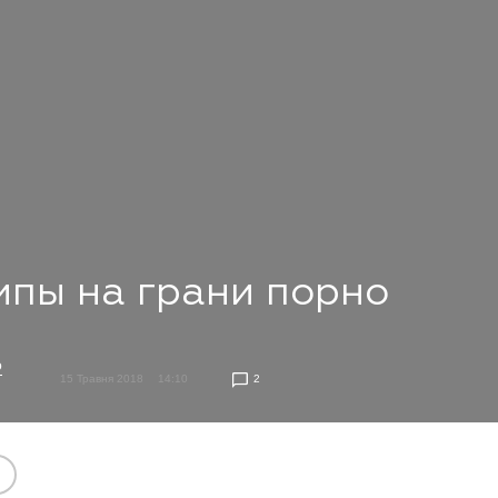
ипы на грани порно
о
15 Травня 2018
14:10
2