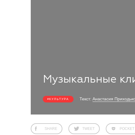
Музыкальные кл
Текст:
Анастасия Приходьк
КУЛЬТУРА
SHARE
TWEET
POCKET