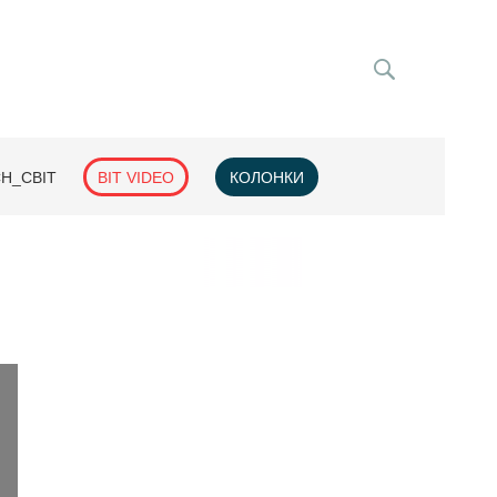
H_СВІТ
BIT VIDEO
КОЛОНКИ