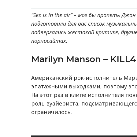
“Sex is in the air” – мог бы пропеть Джо
подготовили для вас список музыкальны
подвергались жестокой критике, други
порносайтах.
Marilyn Manson – KILL
Американский рок-исполнитель Мэри
эпатажными выходками, поэтому это 
На этот раз в клипе исполнителя по
роль вуайериста, подсматривающего
ограничилось.