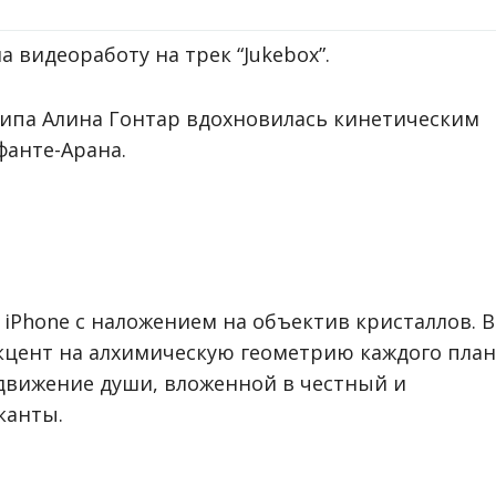
 видеоработу на трек “Jukebox”.
липа Алина Гонтар вдохновилась кинетическим
фанте-Арана.
 iPhone с наложением на объектив кристаллов. В
акцент на алхимическую геометрию каждого план
 движение души, вложенной в честный и
канты.