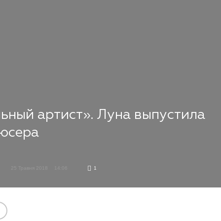
льный артист». Луна выпустила
дюсера
25 Травня 2018
14:06
1