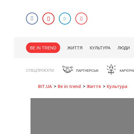
BE IN TREND
ЖИТТЯ
КУЛЬТУРА
ЛЮДИ
СПЕЦПРОЄКТИ
ПАРТНЕРСЬКІ
КАР'ЄРН
BIT.UA
Be in trend
Життя
Культура