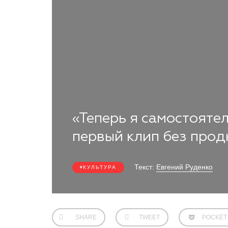
«Теперь я самостояте
первый клип без про
Текст:
Евгений Руденко
КУЛЬТУРА
SHARE
TWEET
POCKET