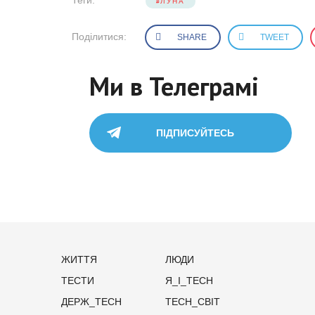
ЛУНА
Поділитися:
SHARE
TWEET
Ми в Телеграмі
ПІДПИСУЙТЕСЬ
ЖИТТЯ
ЛЮДИ
ТЕСТИ
Я_І_TECH
ДЕРЖ_TECH
TECH_СВІТ