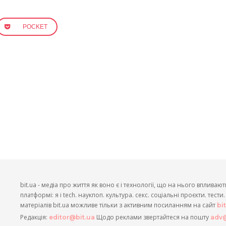
POCKET
bit.ua - медіа про життя як воно є і технології, що на нього впливают
платформі: я і tech. наукпоп. культура. секс. соціальні проєкти. тест
матеріалів bit.ua можливе тільки з активним посиланням на сайт
bi
Редакція:
Щодо реклами звертайтеся на пошту
editor@bit.ua
adv@