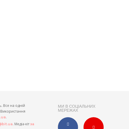
ь. Все на одній
МИ В СОЦІАЛЬНИХ
МЕРЕЖАХ
и. Використання
.
t.ua
. Медіа-кіт
bit.ua
за