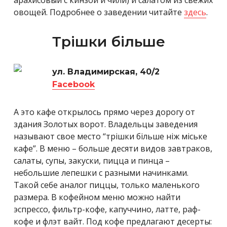
арахисовый с кинзой и чили) и салатом из свежих
овощей. Подробнее о заведении читайте
здесь
.
Трішки більше
ул. Владимирская, 40/2
Facebook
А это кафе открылось прямо через дорогу от
здания Золотых ворот. Владельцы заведения
называют свое место “трішки більше ніж мiське
кафе”. В меню – больше десяти видов завтраков,
салаты, супы, закуски, пицца и пинца –
небольшие лепешки с разными начинками.
Такой себе аналог пиццы, только маленького
размера. В кофейном меню можно найти
эспрессо, фильтр-кофе, капуччино, латте, раф-
кофе и флэт вайт. Под кофе предлагают десерты: