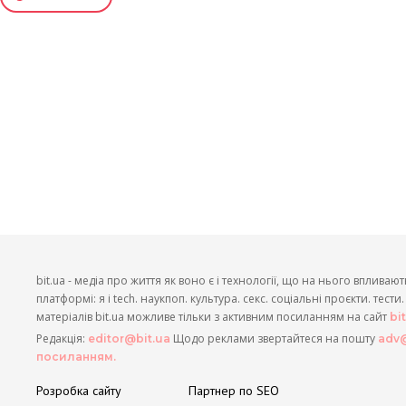
bit.ua - медіа про життя як воно є і технології, що на нього впливают
платформі: я і tech. наукпоп. культура. секс. соціальні проєкти. тест
матеріалів bit.ua можливе тільки з активним посиланням на сайт
bi
Редакція:
Щодо реклами звертайтеся на пошту
editor@bit.ua
adv@
посиланням.
Розробка сайту
Партнер по SEO