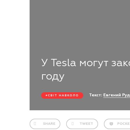
У Tesla могут за
году
Текст:
Евгений Руд
СВІТ НАВКОЛО
SHARE
TWEET
POCKE