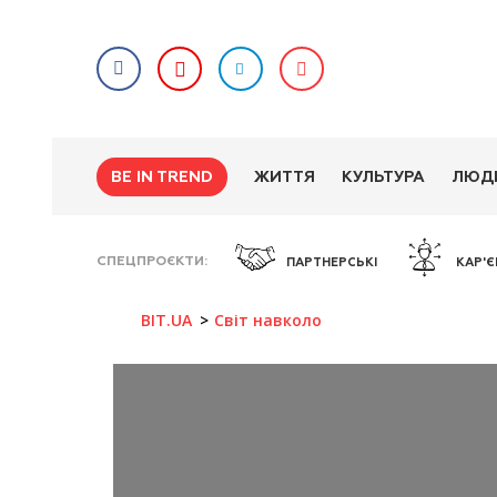
BE IN TREND
ЖИТТЯ
КУЛЬТУРА
ЛЮД
СПЕЦПРОЄКТИ
ПАРТНЕРСЬКІ
КАР'Є
BIT.UA
Світ навколо