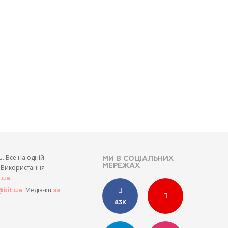
ь. Все на одній
МИ В СОЦІАЛЬНИХ
МЕРЕЖАХ
и. Використання
.
t.ua
. Медіа-кіт
bit.ua
за
83K