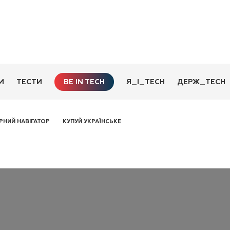
BE IN TECH
И
ТЕСТИ
Я_І_TECH
ДЕРЖ_TECH
РНИЙ НАВІГАТОР
КУПУЙ УКРАЇНСЬКЕ