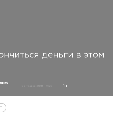
кончиться деньги в этом
енко
02 Травня 2018
11:29
1
T