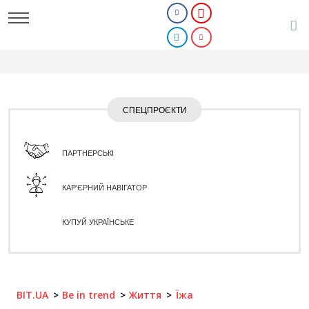
СПЕЦПРОЄКТИ
ПАРТНЕРСЬКІ
КАР'ЄРНИЙ НАВІГАТОР
КУПУЙ УКРАЇНСЬКЕ
BIT.UA
Be in trend
Життя
Їжа