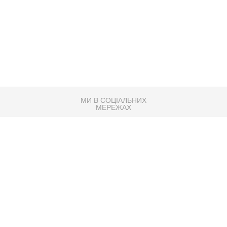
МИ В СОЦІАЛЬНИХ
МЕРЕЖАХ
83K
Розробка сайту
Партнер по SEO