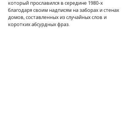
который прославился в середине 1980-х
благодаря своим надписям на заборах и стенах
домов, составленных из случайных слов и
коротких абсурдных фраз.
#BIT.UA
Читайте нас у
Telegram
Теги:
FONTSLAW
ИСКУССТВО