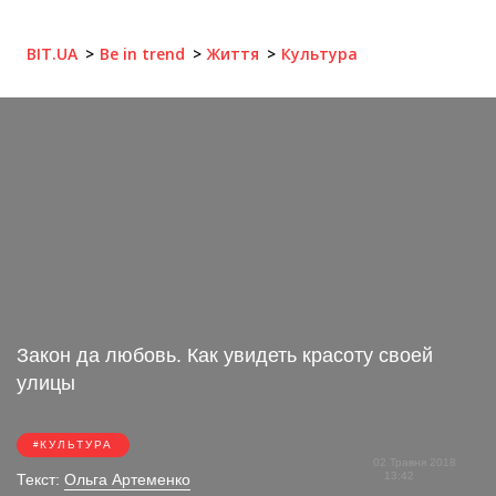
BIT.UA
Be in trend
Життя
Культура
Закон да любовь. Как увидеть красоту своей
улицы
КУЛЬТУРА
02 Травня 2018
13:42
Текст:
Ольга Артеменко