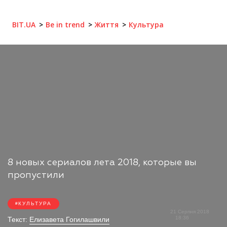
BIT.UA
Be in trend
Життя
Культура
8 новых сериалов лета 2018, которые вы
пропустили
КУЛЬТУРА
21 Серпня 2018
18:36
Текст:
Елизавета Гогилашвили