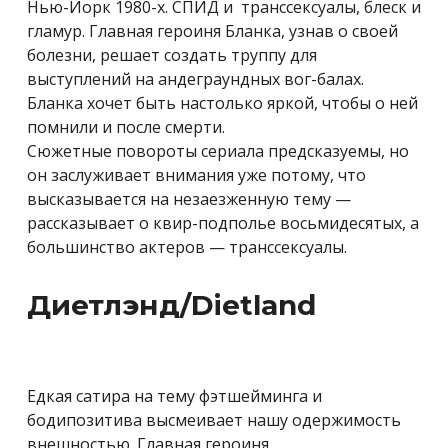
Нью-Йорк 1980-х. СПИД и транссексуалы, блеск и
гламур. Главная героиня Бланка, узнав о своей
болезни, решает создать труппу для
выступлений на андеграундных вог-балах.
Бланка хочет быть настолько яркой, чтобы о ней
помнили и после смерти.
Сюжетные повороты сериала предсказуемы, но
он заслуживает внимания уже потому, что
высказывается на незаезженную тему —
рассказывает о квир-подполье восьмидесятых, а
большинство актеров — транссексуалы.
Диетлэнд/Dietland
Едкая сатира на тему фэтшейминга и
бодипозитива высмеивает нашу одержимость
внешностью. Главная героиня,