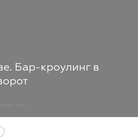
ве. Бар-кроулинг в
ворот
пня 2018
16:03