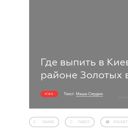
Где выпить в Кие
районе Золотых 
Текст:
Маша Сердюк
ЇЖА
14 Сер
SHARE
TWEET
POCKET