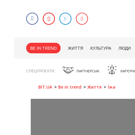
BE IN TREND
ЖИТТЯ
КУЛЬТУРА
ЛЮДИ
СПЕЦПРОЄКТИ
ПАРТНЕРСЬКІ
КАР'ЄРН
BIT.UA
Be in trend
Життя
Їжа