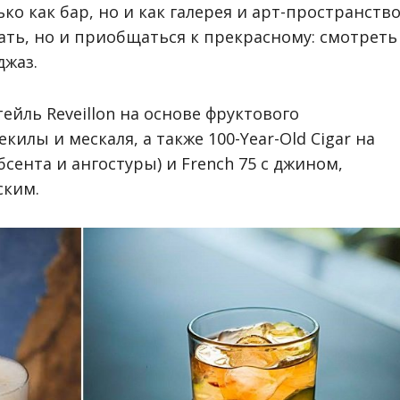
ько как бар, но и как галерея и арт-пространство
ть, но и приобщаться к прекрасному: смотреть
джаз.
йль Reveillon на основе фруктового
екилы и мескаля, а также 100-Year-Old Cigar на
сента и ангостуры) и French 75 с джином,
ским.