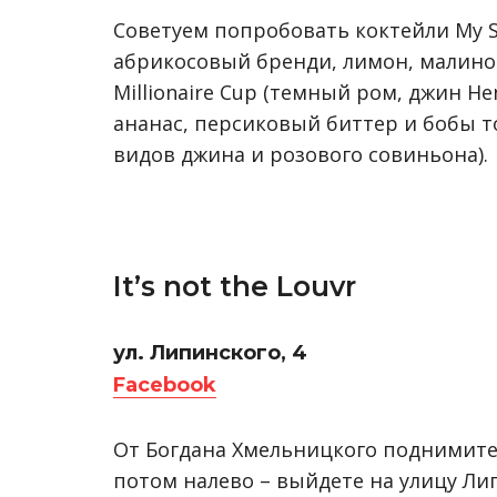
Советуем попробовать коктейли My S
абрикосовый бренди, лимон, малино
Millionaire Cup (темный ром, джин H
ананас, персиковый биттер и бобы тон
видов джина и розового совиньона).
It’s not the Louvr
ул. Липинского, 4
Facebook
От Богдана Хмельницкого поднимитес
потом налево – выйдете на улицу Лип