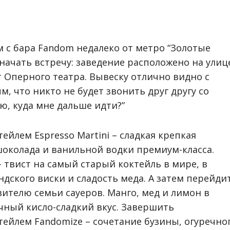
м с бара Fandom недалеко от метро “Золотые
значать встречу: заведение расположено на улиц
 Оперного театра. Вывеску отлично видно с
, что никто не будет звонить друг другу со
ою, куда мне дальше идти?”
ейлем Espresso Мartini – сладкая крепкая
 шоколада и ванильной водки премиум-класса.
– твист на самый старый коктейль в мире, в
дского виски и сладость меда. А затем перейди
вителю семьи сауеров. Манго, мед и лимон в
ичный кисло-сладкий вкус. Завершить
ейлем Fandomize – сочетание бузины, огуречно