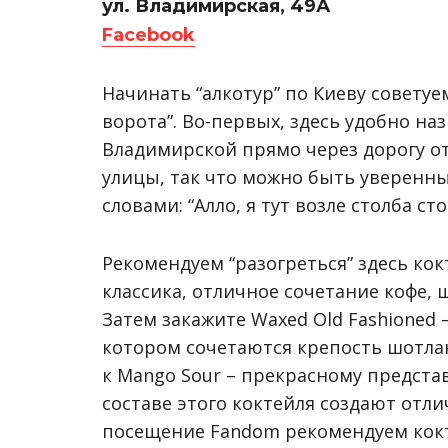
ул. Владимирская, 49А
Facebook
Начинать “алкотур” по Киеву советуе
ворота”. Во-первых, здесь удобно на
Владимирской прямо через дорогу от
улицы, так что можно быть уверенным
словами: “Алло, я тут возле столба ст
Рекомендуем “разогреться” здесь кокт
классика, отличное сочетание кофе,
Затем закажите Waxed Old Fashioned 
котором сочетаются крепость шотлан
к Mango Sour – прекрасному предста
составе этого коктейля создают отл
посещение Fandom рекомендуем кокт