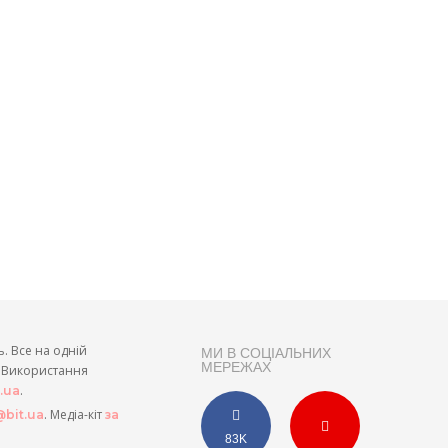
ь. Все на одній
МИ В СОЦІАЛЬНИХ
МЕРЕЖАХ
и. Використання
.
t.ua
. Медіа-кіт
bit.ua
за
83K