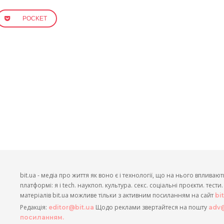
POCKET
bit.ua - медіа про життя як воно є і технології, що на нього впливают
платформі: я і tech. наукпоп. культура. секс. соціальні проєкти. тест
матеріалів bit.ua можливе тільки з активним посиланням на сайт
bi
Редакція:
Щодо реклами звертайтеся на пошту
editor@bit.ua
adv@
посиланням.