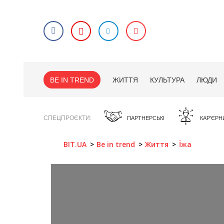
BE IN TREND
ЖИТТЯ
КУЛЬТУРА
ЛЮДИ
СПЕЦПРОЄКТИ
ПАРТНЕРСЬКІ
КАР'ЄРН
BIT.UA
Be in trend
Життя
Їжа