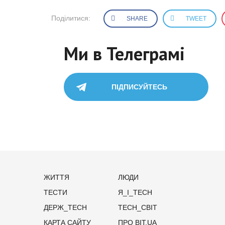
Поділитися:
SHARE
TWEET
Ми в Телеграмі
ПІДПИСУЙТЕСЬ
ЖИТТЯ
ЛЮДИ
ТЕСТИ
Я_І_TECH
ДЕРЖ_TECH
TECH_СВІТ
КАРТА САЙТУ
ПРО BIT.UA