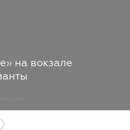
е» на вокзале
ианты
пня 2018
13:49