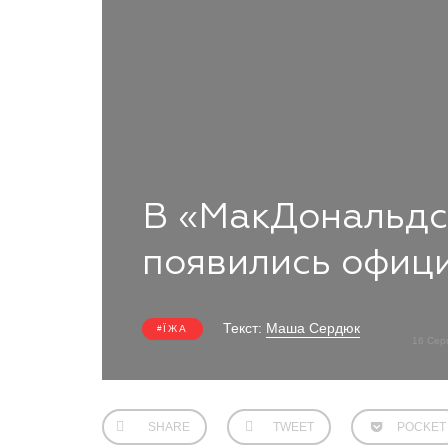
В «МакДональдс
появились офиц
Текст:
Маша Сердюк
ЇЖА
16 Сер
SHARE
TWEET
POCKET