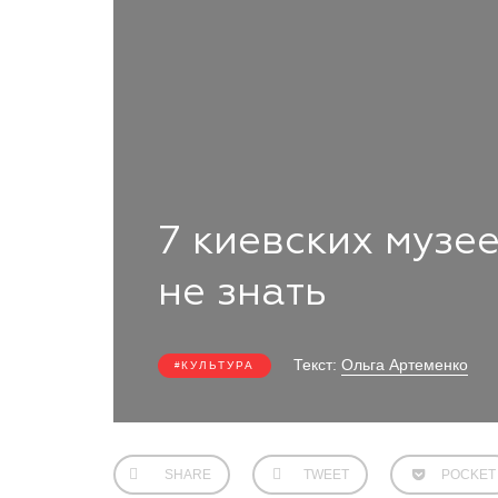
7 киевских музее
не знать
Текст:
Ольга Артеменко
КУЛЬТУРА
SHARE
TWEET
POCKET