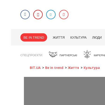
BE IN TREND
ЖИТТЯ
КУЛЬТУРА
ЛЮДИ
СПЕЦПРОЄКТИ
ПАРТНЕРСЬКІ
КАР'ЄРН
BIT.UA
Be in trend
Життя
Культура