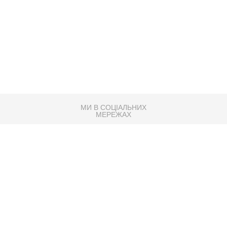
МИ В СОЦІАЛЬНИХ
МЕРЕЖАХ
83K
Розробка сайту
Партнер по SEO