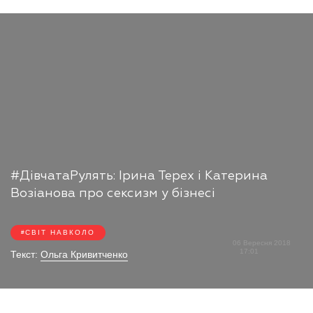
#ДівчатаРулять: Ірина Терех і Катерина
Возіанова про сексизм у бізнесі
СВІТ НАВКОЛО
06 Вересня 2018
17:01
Текст:
Ольга Кривитченко