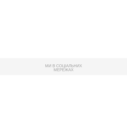
МИ В СОЦІАЛЬНИХ
МЕРЕЖАХ
83K
Розробка сайту
Партнер по SEO