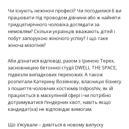
Чи існують нежіночі професії? Чи погодилися б ви
працювати під проводом дівчини або ж найняти
тридцятирічного чоловіка доглядати за
немовлям? Скільки українців вважають дітей і
побут запорукою жіночого успіху? І що таке
жіноча мізогінія?
Аби дізнатися відповіді, разом з Іриною Терех,
засновницею бетонної студії DWELL THE SPACE,
підвезли випадкових перехожих. А також
розпитали Катерину Возіянову, власницю бізнесу
з пошиття чоловічих костюмів Indposhiv, як їй
працюється в маскулінній сфері і чи потрібно
дотримуватися ґендерних квот, навіть якщо
кандидат(ка) не відповідає вимогам.
Що з’ясували – дивіться в новому випуску