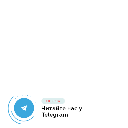
Кургана
Кургана. Ну чо ти стоіш там, ей? Ну чо ти
стісняєшся, ей? Давай зафігачимся, ей, Давай
за*башимся, ей. Введи код на бєзсмєртіє, введи
код на безсмертіє. Дибільна музика – моя
енергія! Силяну мало басух! В мені живе клубний
дух! Силяну вибили зуб! Бухай со мной, оце ти
друг! Пива, водка, твоя глотка. Пива, водка, оце
погодка.Водка, віскі, твої сіськи. Селфі п*ськи –
твої мислі! Моя енергія! Кургана.
#BIT.UA
Читайте нас у
Telegram