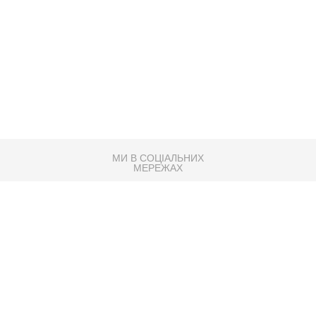
МИ В СОЦІАЛЬНИХ
МЕРЕЖАХ
83K
Розробка сайту
Партнер по SEO