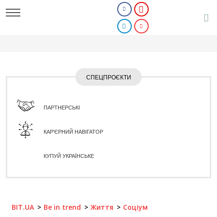
СПЕЦПРОЄКТИ
ПАРТНЕРСЬКІ
КАР'ЄРНИЙ НАВІГАТОР
КУПУЙ УКРАЇНСЬКЕ
BIT.UA
Be in trend
Життя
Соціум