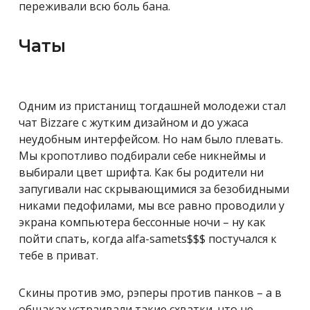
переживали всю боль бана.
Чаты
Одним из пристанищ тогдашней молодежи стал
чат Bizzare с жутким дизайном и до ужаса
неудобным интерфейсом. Но нам было плевать.
Мы кропотливо подбирали себе никнеймы и
выбирали цвет шрифта. Как бы родители ни
запугивали нас скрывающимися за безобидными
никами педофилами, мы все равно проводили у
экрана компьютера бессонные ночи – ну как
пойти спать, когда alfa-samets$$$ постучался к
тебе в приват.
Скины против эмо, рэперы против панков – а в
общаках устраивали такие схватки, что не