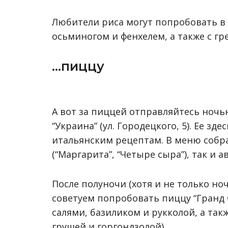
Любители риса могут попробовать в 
осьминогом и фенхелем, а также с г
…пиццу
А вот за пиццей отправляйтесь ночь
“Украина” (ул. Городецкого, 5). Ее з
итальянским рецептам. В меню собр
(“Маргарита”, “Четыре сыра”), так и 
После полуночи (хотя и не только но
советуем попробовать пиццу “Гранд 
салями, базиликом и рукколой, а такж
грушей и горгондзолой).