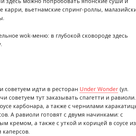
чи здесь можно попробовать японские суши и
ое карри, вьетнамские спринг-роллы, малазийск
ы.
ельное wok-меню: в глубокой сковороде здесь
.
и советуем идти в ресторан
Under Wonder
(ул.
очи советуем тут заказывать спагетти и равиоли.
оусе карбонара, а также с чернилами каракатиц
ов. А равиоли готовят с двумя начинками: с
м кремом, а также с уткой и корицей в соусе из
 каперсов.