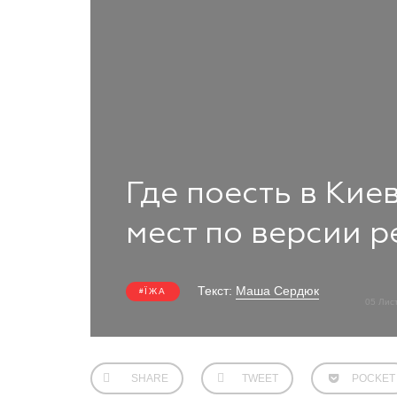
Где поесть в Кие
мест по версии 
Текст:
Маша Сердюк
ЇЖА
05 Лис
SHARE
TWEET
POCKET