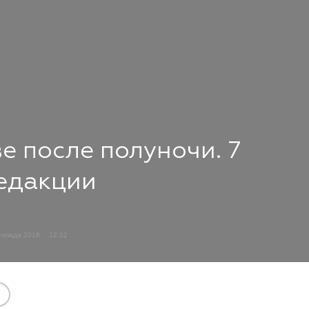
ве после полуночи. 7
редакции
топада 2018
12:12