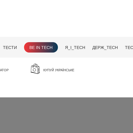
ТЕСТИ
BE IN TECH
Я_І_TECH
ДЕРЖ_TECH
TEC
ГАТОР
КУПУЙ УКРАЇНСЬКЕ