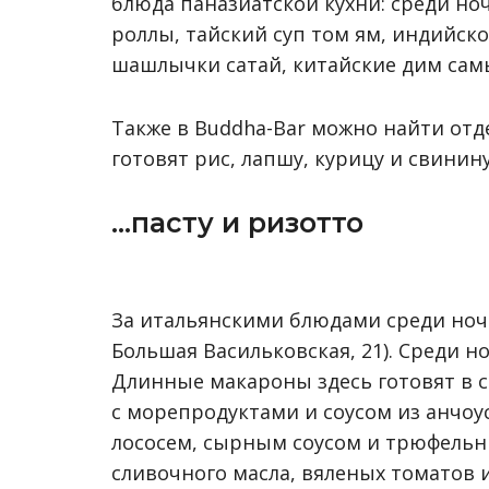
блюда паназиатской кухни: среди но
роллы, тайский суп том ям, индийск
шашлычки сатай, китайские дим сам
Также в Buddha-Bar можно найти отд
готовят рис, лапшу, курицу и свинину
…пасту и ризотто
За итальянскими блюдами среди ноч
Большая Васильковская, 21). Среди н
Длинные макароны здесь готовят в с
с морепродуктами и соусом из анчоус
лососем, сырным соусом и трюфельны
сливочного масла, вяленых томатов и