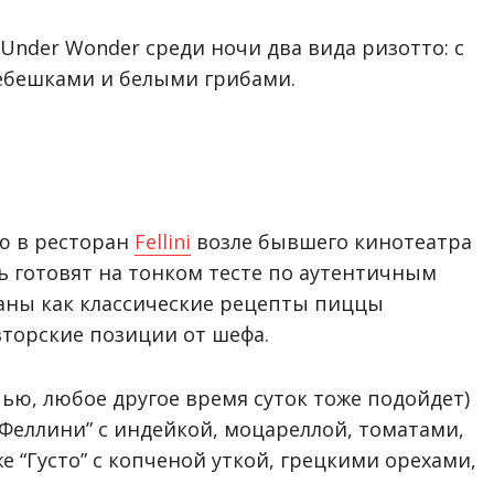
Under Wonder среди ночи два вида ризотто: с
ребешками и белыми грибами.
ю в ресторан
Fellini
возле бывшего кинотеатра
десь готовят на тонком тесте по аутентичным
аны как классические рецепты пиццы
авторские позиции от шефа.
чью, любое другое время суток тоже подойдет)
Феллини” с индейкой, моцареллой, томатами,
е “Густо” с копченой уткой, грецкими орехами,