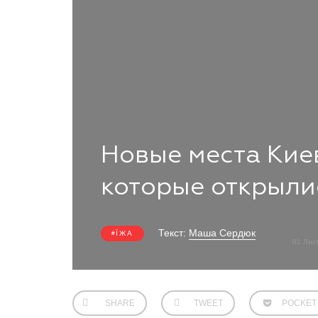
Новые места Киев
которые открыли
Текст:
Маша Сердюк
ЇЖА
01 Лис
SHARE
TWEET
POCKET