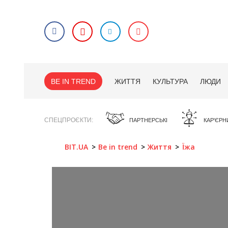
BE IN TREND
ЖИТТЯ
КУЛЬТУРА
ЛЮДИ
СПЕЦПРОЄКТИ
ПАРТНЕРСЬКІ
КАР'ЄРН
BIT.UA
Be in trend
Життя
Їжа