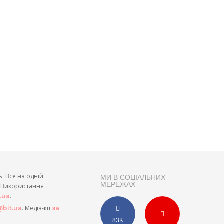
ь. Все на одній
МИ В СОЦІАЛЬНИХ
МЕРЕЖАХ
и. Використання
.
t.ua
. Медіа-кіт
bit.ua
за
83K