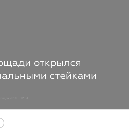
ощади открылся
иальными стейками
топада 2018
12:34