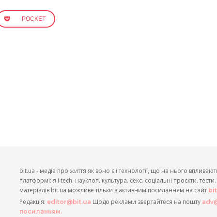
POCKET
bit.ua - медіа про життя як воно є і технології, що на нього впливают
платформі: я і tech. наукпоп. культура. секс. соціальні проєкти. тест
матеріалів bit.ua можливе тільки з активним посиланням на сайт
bi
Редакція:
Щодо реклами звертайтеся на пошту
editor@bit.ua
adv@
посиланням.