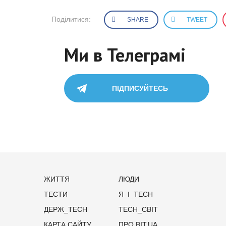
Поділитися:
SHARE
TWEET
Ми в Телеграмі
ПІДПИСУЙТЕСЬ
ЖИТТЯ
ЛЮДИ
ТЕСТИ
Я_І_TECH
ДЕРЖ_TECH
TECH_СВІТ
КАРТА САЙТУ
ПРО BIT.UA