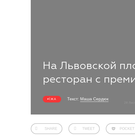
На Львовской пл
ресторан с прем
Текст:
Маша Сердюк
ЇЖА
28 Лис
SHARE
TWEET
POCKET