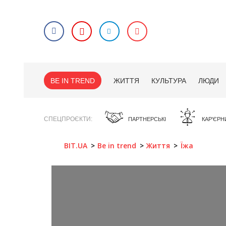
BE IN TREND
ЖИТТЯ
КУЛЬТУРА
ЛЮДИ
СПЕЦПРОЄКТИ
ПАРТНЕРСЬКІ
КАР'ЄРН
BIT.UA
Be in trend
Життя
Їжа