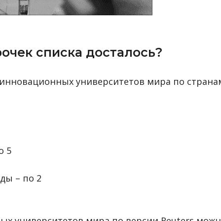
рочек списка досталось?
х инновационных университетов мира по страна
о 5
ды – по 2
ых университетов мира по версии Reuters мож