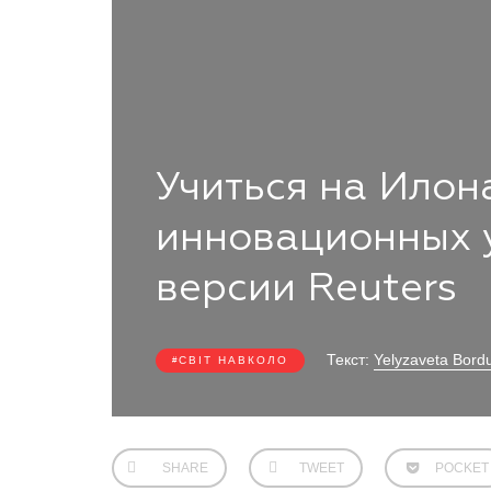
Учиться на Илон
инновационных 
версии Reuters
Текст:
Yelyzaveta Bord
СВІТ НАВКОЛО
SHARE
TWEET
POCKET