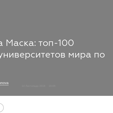
а Маска: топ-100
университетов мира по
unova
14 Листопада 2018
16:05