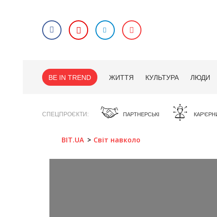
BE IN TREND
ЖИТТЯ
КУЛЬТУРА
ЛЮДИ
СПЕЦПРОЄКТИ
ПАРТНЕРСЬКІ
КАР'ЄРН
BIT.UA
Світ навколо