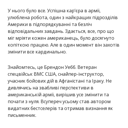
У нього було все. Успішна кар’єра в армії,
улюблена робота, один з найкращих підрозділів
Америки в підпорядкуванні та безліч
відповідальних завдань. Здається, все, про що
міг мріяти кожен американець, було досягнуто
копіткою працею. Але в один момент він захотів
змінити все кардинально.
Знайомтесь, це Брендон Уебб. Ветеран
спецвійськ ВМС США, снайпер-інструктор,
учасник бойових дій в Афганістані та Іраку. Не
дивлячись на звабливі перспективи в
американській армії, вирішив усе змінити та
почати з нуля. Всупереч усьому став автором
видатних бестселерів та отримав визнання як
письменник.