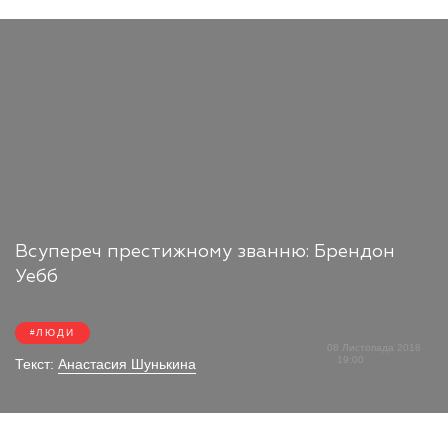
Всупереч престижному званню: Брендон
Уебб
ЛЮДИ
08 Листопада 2018
19:00
Текст:
Анастасия Шунькина