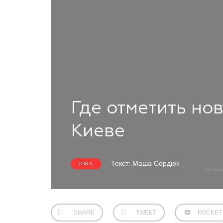
Где отметить но
Киеве
Текст:
Маша Сердюк
ЇЖА
05 Гру
SHARE
TWEET
POCKET