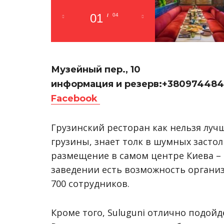
01
04
/
Музейный пер., 10
информация и резерв:+38097448
Facebook
Грузинский ресторан как нельзя лучш
грузины, знает толк в шумных застоль
размещение в самом центре Киева – в
заведении есть возможность организо
700 сотрудников.
Кроме того, Suluguni отлично подойд