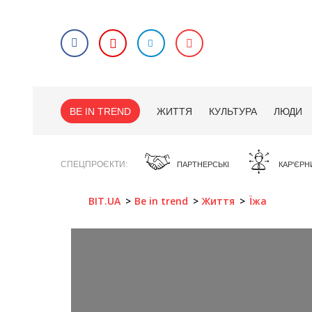
BE IN TREND
ЖИТТЯ
КУЛЬТУРА
ЛЮДИ
СПЕЦПРОЄКТИ
ПАРТНЕРСЬКІ
КАР'ЄРН
BIT.UA
Be in trend
Життя
Їжа