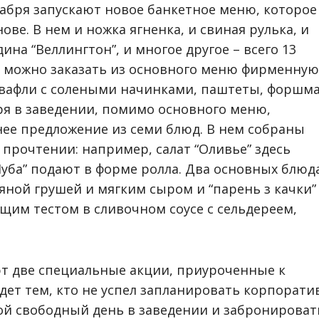
екабря запускают новое банкетное меню, которое
ове. В нем и ножка ягненка, и свиная рулька, и
дина “Веллингтон”, и многое другое – всего 13
та можно заказать из основного меню фирменную
, вафли с солеными начинками, паштеты, форшм
бря в заведении, помимо основного меню,
нее предложение из семи блюд. В нем собраны
 прочтении: например, салат “Оливье” здесь
Шуба” подают в форме ролла. Два основных блюд
ряной грушей и мягким сыром и “парень з качки”
щим тестом в сливочном соусе с сельдереем,
ют две специальные акции, приуроченные к
дет тем, кто не успел запланировать корпорати
ой свободный день в заведении и забронироват