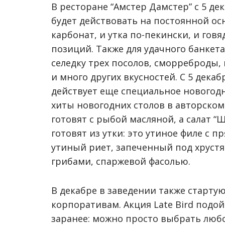
В ресторане “Амстер Дамстер” с 5 д
будет действовать на постоянной осн
карбонат, и утка по-пекински, и говя
позиций. Также для удачного банке
селедку трех посолов, сморреброды
и много других вкусностей. С 5 дека
действует еще специальное новогод
хиты новогодних столов в авторском
готовят с рыбой масляной, а салат “
готовят из утки: это утиное филе с п
утиный риет, запеченный под хрустя
грибами, спаржевой фасолью.
В декабре в заведении также старту
корпоративам. Акция Late Bird подой
заранее: можно просто выбрать люб