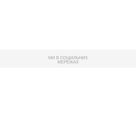
МИ В СОЦІАЛЬНИХ
МЕРЕЖАХ
83K
Розробка сайту
Партнер по SEO