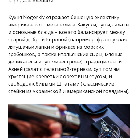
города-вселенной.
Кухня Negorkiy отражает бешеную эклектику
американского мегаполиса. Закуски, супы, салаты
и основные блюда – все это балансирует между
старой доброй Европой (например, французские
лягушачьи лапки и фрикасе из морских
гребешков, а также итальянские сыры, мясные
деликатесы и суп минестроне), традиционной
Азией (салат с телятиной-терияки, суп том ям,
хрустящие креветки с ореховым соусом) и
свободолюбивыми Штатами (классические
стейки из украинской и американской говядины).