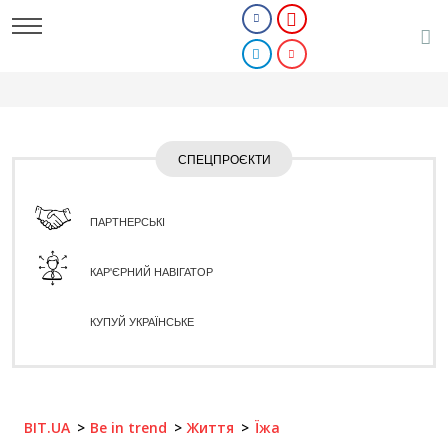
СПЕЦПРОЄКТИ
ПАРТНЕРСЬКІ
КАР'ЄРНИЙ НАВІГАТОР
КУПУЙ УКРАЇНСЬКЕ
BIT.UA
Be in trend
Життя
Їжа