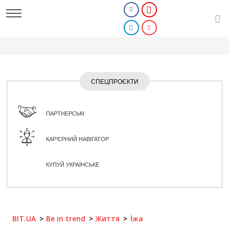
СПЕЦПРОЄКТИ
ПАРТНЕРСЬКІ
КАР'ЄРНИЙ НАВІГАТОР
КУПУЙ УКРАЇНСЬКЕ
BIT.UA
Be in trend
Життя
Їжа