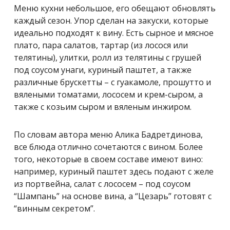
Меню кухни небольшое, его обещают обновлять
каждый сезон. Упор сделан на закуски, которые
идеально подходят к вину. Есть сырное и мясное
плато, пара салатов, тартар (из лосося или
телятины), улитки, ролл из телятины с грушей
под соусом унаги, куриный паштет, а также
различные брускетты – с гуакамоле, прошутто и
вялеными томатами, лососем и крем-сыром, а
также с козьим сыром и вяленым инжиром.
По словам автора меню Алика Бадретдинова,
все блюда отлично сочетаются с вином. Более
того, некоторые в своем составе имеют вино:
например, куриный паштет здесь подают с желе
из портвейна, салат с лососем – под соусом
“Шампань” на основе вина, а “Цезарь” готовят с
“винным секретом”.