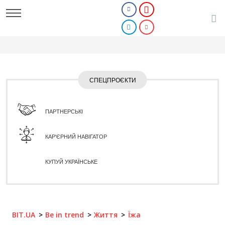
СПЕЦПРОЄКТИ
ПАРТНЕРСЬКІ
КАР'ЄРНИЙ НАВІГАТОР
КУПУЙ УКРАЇНСЬКЕ
BIT.UA
Be in trend
Життя
Їжа