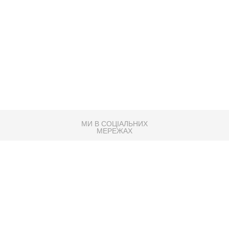
МИ В СОЦІАЛЬНИХ
МЕРЕЖАХ
83K
Розробка сайту
Партнер по SEO