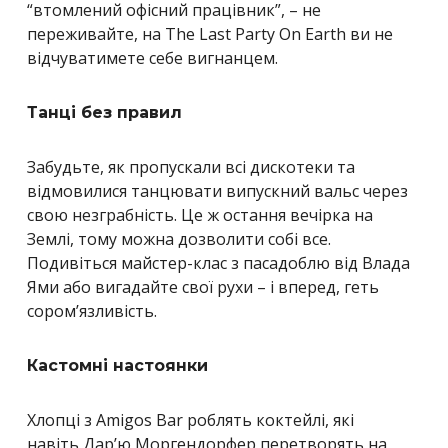
“втомлений офісний працівник”, – не
переживайте, на The Last Party On Earth ви не
відчуватимете себе вигнанцем.
Танці без правил
Забудьте, як пропускали всі дискотеки та
відмовилися танцювати випускний вальс через
свою незграбність. Це ж остання вечірка на
Землі, тому можна дозволити собі все.
Подивіться майстер-клас з пасадоблю від Влада
Ями або вигадайте свої рухи – і вперед, геть
сором’язливість.
Кастомні настоянки
Хлопці з Amigos Bar роблять коктейлі, які
навіть Дар’ю Моргендорфер перетворять на