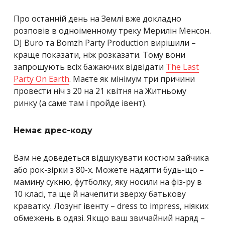
Про останній день на Землі вже докладно
розповів в одноіменному треку Мерилін Менсон.
DJ Buro та Вomzh Party Production вирішили –
краще показати, ніж розказати. Тому вони
запрошують всіх бажаючих відвідати
The Last
Party On Earth
. Маєте як мінімум три причини
провести ніч з 20 на 21 квітня на Житньому
ринку (а саме там і пройде івент).
Немає дрес-коду
Вам не доведеться відшукувати костюм зайчика
або рок-зірки з 80-х. Можете надягти будь-що –
мамину сукню, футболку, яку носили на фіз-ру в
10 класі, та ще й начепити зверху батькову
краватку. Лозунг івенту – dress to impress, ніяких
обмежень в одязі. Якщо ваш звичайний наряд –