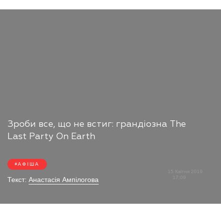
Зроби все, що не встиг: грандіозна The
Last Party On Earth
АФІША
15 Квітня 2019
17:09
Текст:
Анастасія Ампілогова