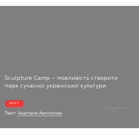
Sculpture Camp – можливість створити
парк сучасної української культури
АРТ
05 Травня 2019
12:44
Текст:
Анастасія Ампілогова