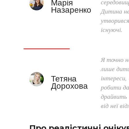
середовищ
Марія
Назаренко
Дитина не
утворився
існуючі.
Я точно н
лише дити
інтереси,
Тетяна
Дорохова
робити да
драйвить 
від неї ві
Про реалістичні очіку