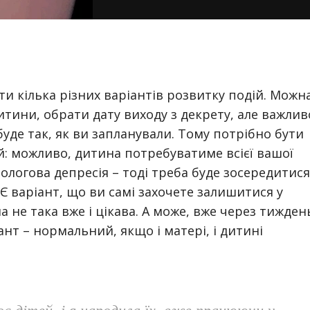
и кілька різних варіантів розвитку подій. Можн
тини, обрати дату виходу з декрету, але важлив
буде так, як ви запланували. Тому потрібно бути
й: можливо, дитина потребуватиме всієї вашої
пологова депресія – тоді треба буде зосередитися
 Є варіант, що ви самі захочете залишитися у
а не така вже і цікава. А може, вже через тижден
ант – нормальний, якщо і матері, і дитині
оє дітей, і я народила їх, вже працюючи у