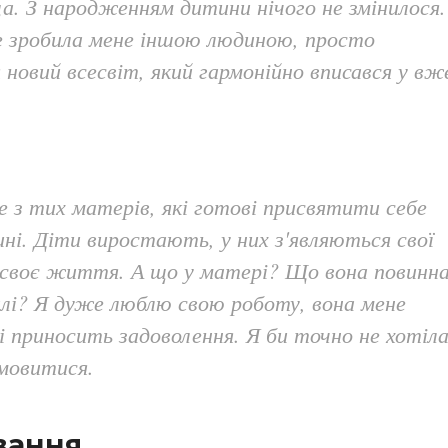
а. З народженням дитини нічого не змінилося.
 зробила мене іншою людиною, просто
 новий всесвіт, який гармонійно вписався у вж
е з тих матерів, які готові присвятити себе
ні. Діти виростають, у них з'являються свої
 своє життя. А що у матері? Що вона повинн
лі? Я дуже люблю свою роботу, вона мене
і приносить задоволення. Я би точно не хотіл
дмовитися.
вання