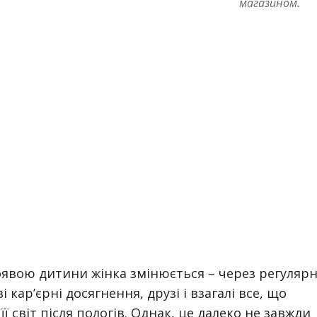
магазином.
появою дитини жінка змінюється – через регулярн
 кар’єрні досягнення, друзі і взагалі все, що
 її світ після пологів. Однак, це далеко не завжди