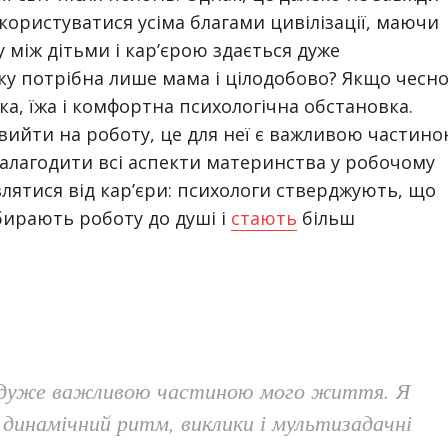
 користуватися усіма благами цивілізації, маючи
у між дітьми і кар’єрою здається дуже
ку потрібна лише мама і цілодобово? Якщо чесно
ека, їжа і комфортна психологічна обстановка.
 вийти на роботу, це для неї є важливою частин
 налагодити всі аспекти материнства у робочому
лятися від кар’єри: психологи стверджують, що
бирають роботу до душі і
стають
більш
 дуже важливою частиною мого життя. Я
инамічний ритм, виклики і мультизадачні