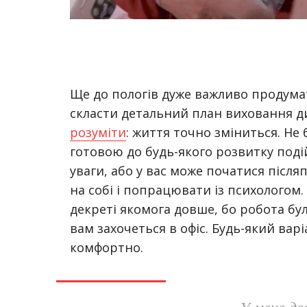
Ще до пологів дуже важливо продумат
скласти детальний план виховання ди
розуміти
: життя точно зміниться. Не 
готовою до будь-якого розвитку поді
уваги, або у вас може початися після
на собі і попрацювати із психологом.
декреті якомога довше, бо робота бул
вам захочеться в офіс. Будь-який варі
комфортно.
У мене дв