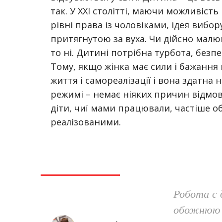
так. У XXI столітті, маючи можливість
рівні права із чоловіками, ідея вибор
притягнутою за вуха. Чи дійсно малю
то ні. Дитині потрібна турбота, безп
Тому, якщо жінка має сили і бажання
життя і самореалізації і вона здатна
режимі – немає ніяких причин відмов
діти, чиї мами працювали, частіше о
реалізованими.
Робота є
обожнюю д