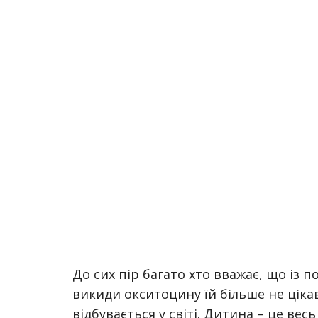
До сих пір багато хто вважає, що із 
викиди окситоцину їй більше не цікаві
відбувається у світі. Дитина – це весь