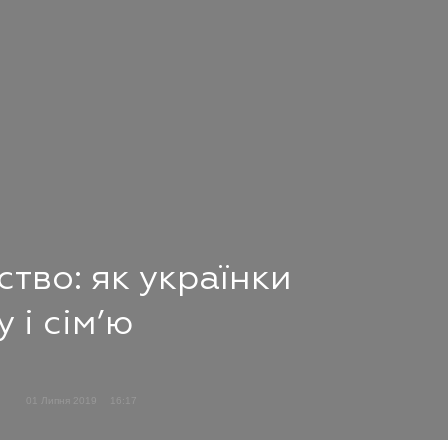
тво: як українки
 і сім’ю
01 Липня 2019
16:17