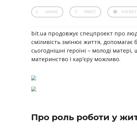
SHARE
TWEET
POCKET
bit.ua продовжує спецпроект про люд
сміливість змінює життя, допомагає бу
сьогоднішні героїні – молоді матері,
материнство і кар’єру можливо.
Про роль роботи у жит