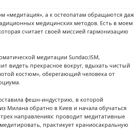
ом «медитация», а к остеопатам обращаются даж
адиционных медицинских методов. Есть в моем
 которая считает своей миссией гармонизацию
соматической медитации Sundao;ISM,
ит видеть прекрасное вокруг, вдыхать чистый
олотой костюм», оберегающий человека от
оциума.
а оставила фешн-индустрию, в которой
из Милана обратно в Киев и начала обучаться
в трех направлениях: проводит медитативные
 медитировать, практикует краниосакральную