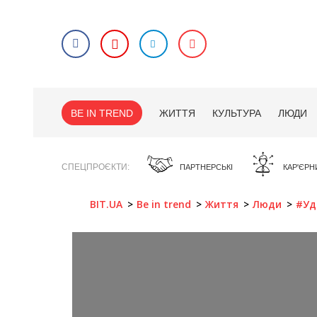
BE IN TREND
ЖИТТЯ
КУЛЬТУРА
ЛЮДИ
СПЕЦПРОЄКТИ
ПАРТНЕРСЬКІ
КАР'ЄРН
BIT.UA
Be in trend
Життя
Люди
#Уд