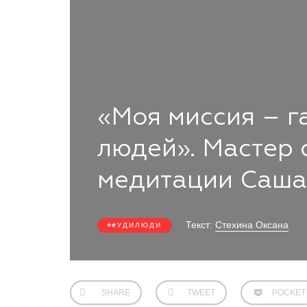
«Моя миссия – г
людей». Мастер 
медитации Саша
Текст:
Стехина Оксана
#УДИЛЮДИ
SHARE
TWEET
POCKET