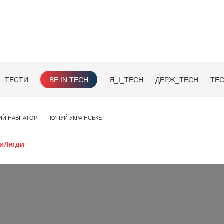
ТЕСТИ
BE IN TECH
Я_І_TECH
ДЕРЖ_TECH
TEC
ИЙ НАВІГАТОР
КУПУЙ УКРАЇНСЬКЕ
иЛюди