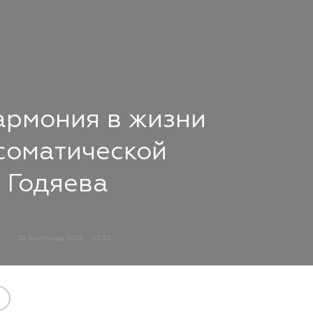
армония в жизни
соматической
 Годяева
28 Листопада 2019
12:52