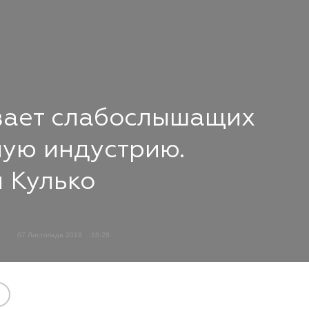
вает слабослышащих
ную индустрию.
 Кулько
07 Листопада 2019
18:28