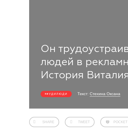
Он трудоустраи
людей в реклам
История Виталия
Текст:
Стехина Оксана
#УДИЛЮДИ
SHARE
TWEET
POCKET