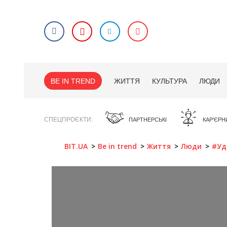
BE IN TREND
ЖИТТЯ
КУЛЬТУРА
ЛЮДИ
СПЕЦПРОЄКТИ
ПАРТНЕРСЬКІ
КАР'ЄРН
BIT.UA
Be in trend
Життя
Люди
#Уд