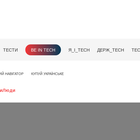
ТЕСТИ
BE IN TECH
Я_І_TECH
ДЕРЖ_TECH
TEC
ИЙ НАВІГАТОР
КУПУЙ УКРАЇНСЬКЕ
иЛюди