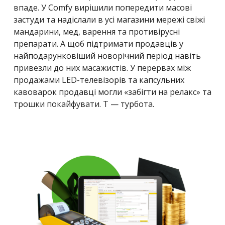
впаде.
У Comfy вирішили попередити масові
застуди та надіслали в усі магазини мережі свіжі
мандарини, мед, варення та противірусні
препарати. А щоб підтримати продавців у
найподарунковіший новорічний період навіть
привезли до них масажистів. У перервах між
продажами LED-телевізорів та капсульних
кавоварок продавці могли «забігти на релакс» та
трошки покайфувати. Т
—
турбота.