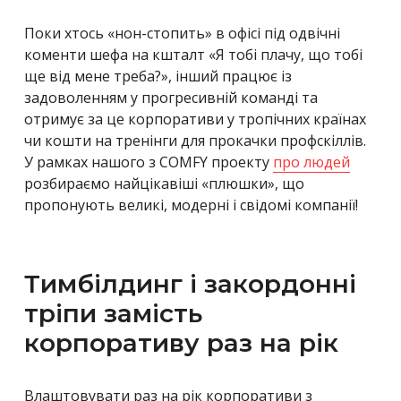
Поки хтось «нон-стопить» в офісі під одвічні
коменти шефа на кшталт «Я тобі плачу, що тобі
ще від мене треба?», інший працює із
задоволенням у прогресивній команді та
отримує за це корпоративи у тропічних країнах
чи кошти на тренінги для прокачки профскіллів.
У рамках нашого з COMFY проекту
про людей
розбираємо найцікавіші «плюшки», що
пропонують великі, модерні і свідомі компанії!
Тимбілдинг і закордонні
тріпи замість
корпоративу раз на рік
Влаштовувати раз на рік корпоративи з