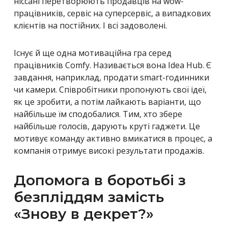
ніссані перетворюють продавців на wow-
працівників, сервіс на суперсервіс, а випадкових
клієнтів на постійних. І всі задоволені.
Існує й ще одна мотиваційна гра серед
працівників Comfy. Називається вона Idea Hub. Є
завдання, наприклад, продати smart-годинники
чи камери. Співробітники пропонують свої ідеї,
як це зробити, а потім лайкають варіанти, що
найбільше їм сподобалися. Тим, хто збере
найбільше голосів, дарують круті гаджети. Це
мотивує команду активно вмикатися в процес, а
компанія отримує високі результати продажів.
Допомога в боротьбі з
безпліддям замість
«Знову в декрет?»