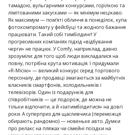
тамадою, вульгарними конкурсами, горілкою та
лімітованими закусками — як мінімум нецікаво.
Як максимум — пом’яті обличчя в понеділок, купа
фотокомпромату у фейсбуці та жодного бажання
працювати. Такий собі тимбілдинг! У
прогресивних компаніях підхід «відбування
черги» не працює. У
Comfy, наприклад, давно
зрозуміли: для того щоб люди викладалися на
повну, потрібна крута мотивація. І придумали
«
R-Місію» —
великий конкурс
с
еред торгового
персоналу, де продавці
змагаються
за майбутніх
власників смартфонів, холодильників і
телевізорів. Один із подарунків для
співробітників — це подорож, де можна не
тільки відпочити, а й «затимбілдитися» на довгі
роки. А суперприз для щасливчика (переможця
обирають рандомно) — новеньке авто. Думки
про релакс на пляжах чи сімейні поїздки на