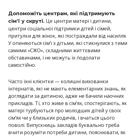
Допоможіть центрам, які підтримують
Це центри матері і дитини,
сім’ї у скруті.
центри соціальної підтримки дітей і сімей,
притулки для жінок, які постраждали від насилля.
У опиняються сім’ї з дітьми, які стикнулися з тими
самими «СЖО», складними життєвими
обставинами, і не можуть їх подолати
самостійно.
Часто їхні клієнтки — колишні вихованки
інтернатів, які не мають елементарних знань, як
доглядати за дитиною, адже не бачили наочних
прикладів. Ті, хто живе в сім’ях, спостерігають, як
матері турбуються про молодших дітей у своїх
сім’ях чи у близьких родичів, і вчаться цього
поволі. Випускниць закладів буквально треба
вчити розуміти потреби дитини, пояснювати, як