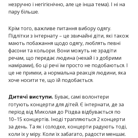
незручно і негігієнічно, але це інша тема). І ні на
пару більше.
Крім того, важливе питання вибору одягу.
Підлітки з інтернату – це звичайні діти, які також
мають побажання щодо одягу, люблять певні
фасони та кольори. Вони можуть не зрадіти
речам, що передає людина (нехай і з добрими
намірами), бо ці речі їм просто не подобаються. І
це не примхи, а нормальна реакція людини, яка
хоче носити те, що їй подобається.
Буває, самі волонтери
Дитячі виступи.
готують концерти для дітей. Є інтернати, де за
період від Миколая до Різдва відбувається по
10–15 концертів. Іноді трапляються 2 концерти
за день. Та як і солодке, концерти радують тоді,
коли їх у міру. Коли їх забагато, радости меншає.