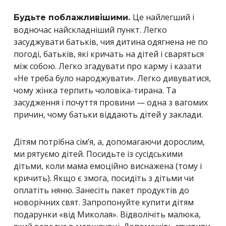
Це найлегший і
Будьте поблажливішими.
водночас найскладніший пункт. Легко
засуджувати батьків, чия дитина одягнена не по
погоді, батьків, які кричать на дітей і сваряться
між собою. Легко згадувати про карму і казати
«Не треба було народжувати». Легко дивуватися,
чому жінка терпить чоловіка-тирана. Та
засудження і почуття провини — одна з вагомих
причин, чому батьки віддають дітей у заклади.
Дітям потрібна сім’я, а, допомагаючи дорослим,
ми рятуємо дітей. Посидьте із сусідськими
дітьми, коли мама емоційно виснажена (тому і
кричить). Якщо є змога, посидіть з дітьми чи
оплатіть няню. Занесіть пакет продуктів до
новорічних свят. Запропонуйте купити дітям
подарунки «від Миколая». Відволічіть малюка,