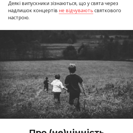
Деякі випускники зізнаються, що у свята через
надлишок концертів
не відчувають
святкового
настрою.
Про (не)цінність