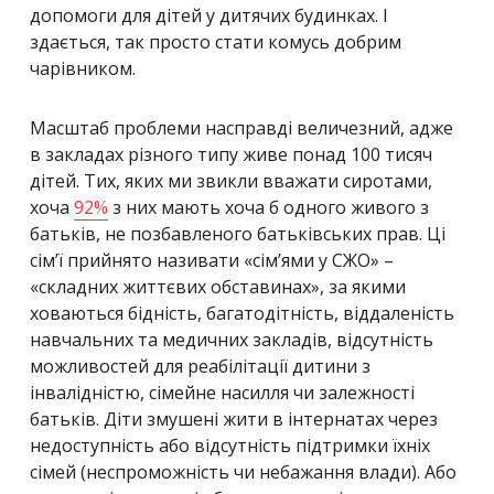
допомоги для дітей у дитячих будинках. І
здається, так просто стати комусь добрим
чарівником.
Масштаб проблеми насправді величезний, адже
в закладах різного типу живе понад 100 тисяч
дітей. Тих, яких ми звикли вважати сиротами,
хоча
92%
з них мають хоча б одного живого з
батьків, не позбавленого батьківських прав. Ці
сім’ї прийнято називати «сім’ями у СЖО» –
«складних життєвих обставинах», за якими
ховаються бідність, багатодітність, віддаленість
навчальних та медичних закладів, відсутність
можливостей для реабілітації дитини з
інвалідністю, сімейне насилля чи залежності
батьків. Діти змушені жити в інтернатах через
недоступність або відсутність підтримки їхніх
сімей (неспроможність чи небажання влади). Або