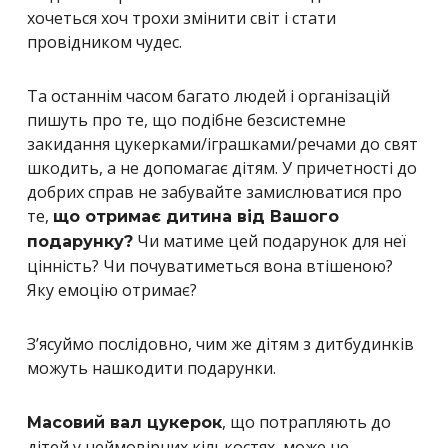
хочеться хоч трохи змінити світ і стати
провідником чудес.
Та останнім часом багато людей і організацій
пишуть про те, що подібне безсистемне
закидання цукерками/іграшками/речами до свят
шкодить, а не допомагає дітям. У причетності до
добрих справ не забувайте замислюватися про
те,
що отримає дитина від Вашого
Чи матиме цей подарунок для неї
подарунку?
цінність? Чи почуватиметься вона втішеною?
Яку емоцію отримає?
З’ясуймо послідовно, чим же дітям з дитбудинків
можуть нашкодити подарунки.
, що потрапляють до
Масовий вал цукерок
дітей у неймовірних кількостях, може не