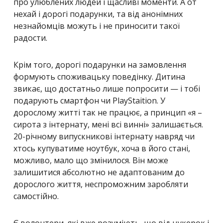
про улюблених людей і щасливі моменти. А от
нехай і дорогі подарунки, та від анонімних
незнайомців можуть і не приносити такої
радости.
Крім того, дорогі подарунки на замовлення
формують споживацьку поведінку. Дитина
звикає, що достатньо лише попросити — і тобі
подарують смартфон чи PlayStaition. У
дорослому житті так не працює, а принцип «я –
сирота з інтернату, мені всі винні» залишається.
20-річному випускникові інтернату навряд чи
хтось купуватиме ноутбук, хоча в його стані,
можливо, мало що змінилося. Він може
залишитися абсолютно не адаптованим до
дорослого життя, неспроможним заробляти
самостійно.
Є волонтери, які вже розуміють, що від цукерок і