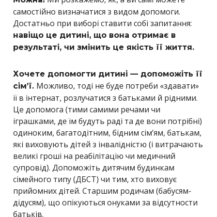
самостійно визначатися з видом допомоги.
Достатньо при виборі ставити собі запитання:
навіщо це дитині, що вона отримає в
результаті, чи змінить це якість її життя.
Хочете допомогти дитині — допоможіть її
Можливо, тоді не буде потреби «здавати»
сім’ї.
її в інтернат, розлучатися з батьками й рідними.
Це допомога (тими самими речами чи
іграшками, де їм будуть раді та де вони потрібні)
одиноким, багатодітним, бідним сім’ям, батькам,
які виховують дітей з інвалідністю (і витрачають
великі гроші на реабілітацію чи медичний
супровід). Допоможіть дитячим будинкам
сімейного типу (ДБСТ) чи тим, хто виховує
прийомних дітей. Старшим родичам (бабусям-
дідусям), що опікуються онуками за відсутности
батьків.