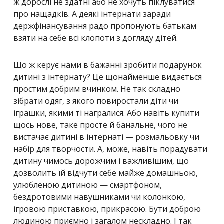
ж дорослі не здатні або не хочуть піклуватися
про нащадків. А деякі інтернати заради
держфінансування радо пропонують батькам
взяти на себе всі клопоти з догляду дітей.
Що ж керує нами в бажанні зробити подарунок
дитині з інтернату? Це щонайменше видається
простим добрим вчинком. Не так складно
зібрати одяг, з якого повиростали діти чи
іграшки, якими ті награлися. Або навіть купити
щось нове, таке просте й банальне, чого не
вистачає дитині в інтернаті — розмальовку чи
набір для творчости. А, може, навіть порадувати
дитину чимось дорожчим і важливішим, що
дозволить їй відчути себе майже домашньою,
улюбленою дитиною — смартфоном,
бездротовими навушниками чи колонкою,
ігровою приставкою, прикрасою. Бути доброю
людиною приємно і загалом нескладно. І так