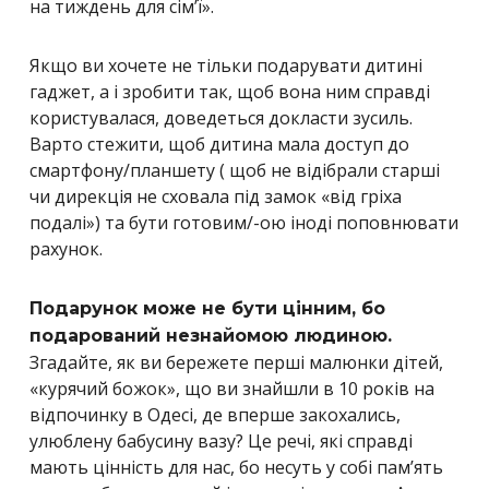
на тиждень для сім’ї».
Якщо ви хочете не тільки подарувати дитині
гаджет, а і зробити так, щоб вона ним справді
користувалася, доведеться докласти зусиль.
Варто стежити, щоб дитина мала доступ до
смартфону/планшету ( щоб не відібрали старші
чи дирекція не сховала під замок «від гріха
подалі») та бути готовим/-ою іноді поповнювати
рахунок.
Подарунок може не бути цінним, бо
подарований незнайомою людиною.
Згадайте, як ви бережете перші малюнки дітей,
«курячий божок», що ви знайшли в 10 років на
відпочинку в Одесі, де вперше закохались,
улюблену бабусину вазу? Це речі, які справді
мають цінність для нас, бо несуть у собі пам’ять