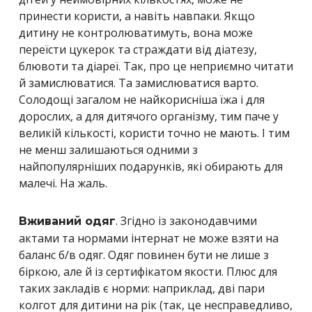
принести користи, а навіть навпаки. Якщо
дитину не контролюватимуть, вона може
переїсти цукерок та страждати від діатезу,
блювоти та діареї. Так, про це неприємно читати
й замислюватися. Та замислюватися варто.
Солодощі загалом не найкорисніша їжа і для
дорослих, а для дитячого організму, тим паче у
великій кількості, користи точно не мають. І тим
не менш залишаються одними з
найпопулярніших подарунків, які обирають для
малечі. На жаль.
. Згідно із законодавчими
Вживаний одяг
актами та нормами інтернат не може взяти на
баланс б/в одяг. Одяг повинен бути не лише з
біркою, але й із сертифікатом якости. Плюс для
таких закладів є норми: наприклад, дві пари
колгот для дитини на рік (так, це несправедливо,