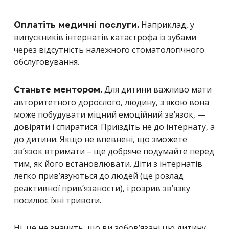
Наприклад, у
Оплатіть медичні послуги.
випускників інтернатів катастрофа із зубами
через відсутність належного стоматологічного
обслуговування.
Для дитини важливо мати
Станьте ментором.
авторитетного дорослого, людину, з якою вона
може побудувати міцний емоційний зв’язок, —
довіряти і спиратися. Приїздіть не до інтернату, а
до дитини. Якщо не впевнені, що зможете
зв’язок втримати – ще добряче подумайте перед
тим, як його встановлювати. Діти з інтернатів
легко прив’язуються до людей (це розлад
реактивної прив’язаности), і розрив зв’язку
посилює їхні тривоги.
Ні, це не значить, що ви зобов’язані цю дитину