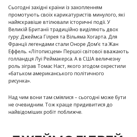
Сьогодні західні країни із захопленням
промотують своїх карикатуристів минулого, які
найяскравіше втілювали історичні події. У
Великій Британії традиційно виділяють двох
гуру: Джеймса Гілрея та Вільяма Хогарта. Для
Франції легендами стали Оноре Дом’є та
Жан
Еффель. «Літописцем» Першої світової вважають
голландця Луї Реймакерса. А в США величезну
роль зіграв Томас Наст, якого згодом охрестили
«батьком американського політичного
рисунка».
Над чим вони там сміялися – сьогодні може бути
не очевидним. Тож краще придивитися до
найвідоміших робіт поближче.