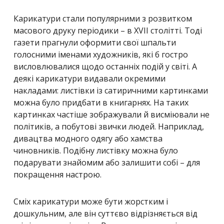
Карикатури стали популярними з розвитком
масового друку періодики – в XVII столітті. Тоді
газети прагнули оформити свої шпальти
голосними іменами художників, які б гостро
висловлювалися щодо останніх подій у світі. А
деякі карикатури видавали окремими
накладами: листівки із сатиричними картинками
можна було придбати в книгарнях. На таких
картинках частіше зображували й висміювали не
політиків, а побутові звички людей. Наприклад,
дивацтва модного одягу або хамства
чиновників. Подібну листівку можна було
подарувати знайомим або залишити собі – для
покращення настрою.
Сміх карикатури може бути жорстким і
дошкульним, але він суттєво відрізняється від