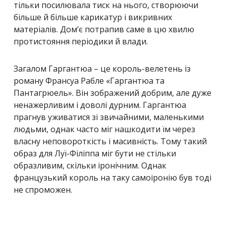
тільки посилювала тиск на нього, створюючи
більше й більше карикатур і викривних
матеріалів. Дом’є потрапив саме в цю хвилю
протистояння періодики й влади.
Загалом Гаргантюа – це король-велетень із
роману Франсуа Рабле «Гаргантюа та
Пантагрюель». Він зображений добрим, але дуже
ненажерливим і доволі дурним. Гаргантюа
прагнув уживатися зі звичайними, маленькими
людьми, однак часто міг нашкодити їм через
власну неповороткість і масивність. Тому такий
образ для Луї-Філіппа міг бути не стільки
образливим, скільки іронічним. Однак
французький король на таку самоіронію був тоді
не спроможен.