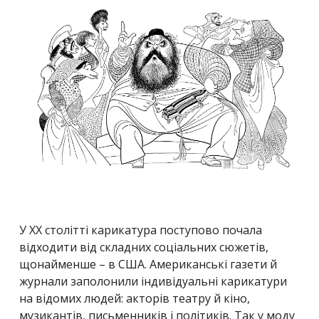
У ХХ столітті карикатура поступово почала
відходити від складних соціальних сюжетів,
щонайменше – в США. Американські газети й
журнали заполонили індивідуальні карикатури
на відомих людей: акторів театру й кіно,
музикантів, письменників і політиків. Так у моду