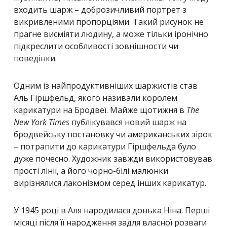
входить шарж – доброзичливий портрет з
викривленими пропорціями. Такий рисунок не
прагне висміяти людину, а може тільки іронічно
підкреслити особливості зовнішности чи
поведінки.
Одним із найпродуктивніших шаржистів став
Аль Гіршфельд, якого називали королем
карикатури на Бродвеї. Майже щотижня в
The
New York Times
публікувався новий шарж на
бродвейську постановку чи американських зірок
– потрапити до карикатури Гіршфельда було
дуже почесно. Художник завжди використовував
прості лінії, а його чорно-білі малюнки
вирізнялися лаконізмом серед інших карикатур.
У 1945 році в Аля народилася донька Ніна. Перші
місяці після її народження задля власної розваги