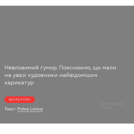
Невловимий гумор. Пояснюємо, що мали
на увазі художники найвідоміших
карикатур
КУЛЬТУРА
24 Лютого 2020
15:37
Текст:
Polina Limina