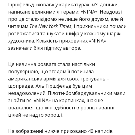
Гіршфельд «ховав» у карикатурах ім’я доньки,
написане великими літерами: «NINA». Невдовзі
про це стало відомо не лише його друзям, але й
читачам
The New York Times
, і прихильники почали
розважатися та шукати шифр у кожному шаржі
художника. Кількість прихованих «NINA»
зазначали біля підпису автора.
Ця невинна розвага стала настільки
популярною, що згодом її позичила
американська армія для своїх тренувань –
щоправда, Аль Гіршфельд був цим
незадоволений. Пілоти-бомбардувальники мали
знайти всі «NINA» на картинках, інакше
вважалося, що їхні здібності в розпізнаванні
цілей не надто хороші.
На зображенні нижче приховано 40 написів