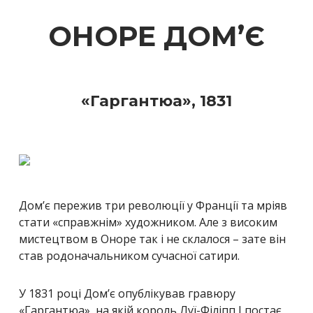
ОНОРЕ ДОМ’Є
«Гаргантюа», 1831
Дом’є пережив три революції у Франції та мріяв
стати «справжнім» художником. Але з високим
мистецтвом в Оноре так і не склалося – зате він
став родоначальником сучасної сатири.
У 1831 році Дом’є опублікував гравюру
«Гаргантюа», на якій король Луї-Філіпп І постає