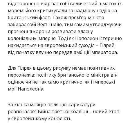
відсторонено відрізає собі величезний шматок із
морем: його критикували за надмірну надію на
британський флот. Також прем’єр-міністр
забирає собі Вест-Індію, тим самим утверджуючи
прагнення корони розвивати власну
колоніальну імперію. Тоді як Наполеон істерично
накидається на європейський суходіл – Гілрей
від початку влучно передав амбіції імператора.
Для Гілрея в цьому рисунку немає позитивних
персонажів: політику британського міністра він
оцінює чи не так само критично, як і імперські
мрії Наполеона.
За кілька місяців після цієї карикатури
розпочалася Війна третьої коаліції – новий етап
у європейському конфлікті.