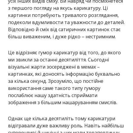
усіх інших видів сміху. Ви навряд чи посміхнетеся
з першого погляду на якусь карикатуру. Ці
картинки потребують тривалого розглядання,
подеколи вдумливости та уважности до деталей.
Відповідно й сміх від сатиричних картинок стає
більш виваженим, і дуже рідко – нестримним.
Це відрізняє гумор карикатур від того, до якого
ми звикли за останні десятиліття. Сьогодні
візуальні жарти зосереджені в мемах –
картинках, які доносять інформацію буквально
за кілька секунд. Зрозуміло, що постійне
використання саме такого типу гумору
послаблює нашу здатність сприймати
зображення з більшим нашаруванням смислів.
Однак ще кілька десятиліть тому карикатури
відігравали дуже важливу роль. Навіть найбільш
суперечливі й цинічні з них мали терапевтичну