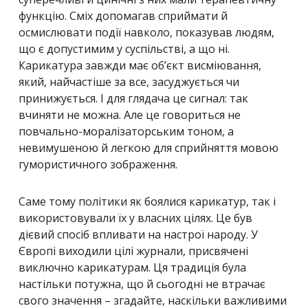
функцію. Сміх допомагав сприймати й
осмислювати події навколо, показував людям,
що є допустимим у суспільстві, а що ні.
Карикатура завжди має об’єкт висміювання,
який, найчастіше за все, засуджується чи
принижується. І для глядача це сигнал: так
вчиняти не можна. Але це говориться не
повчально-моралізаторським тоном, а
невимушеною й легкою для сприйняття мовою
гумористичного зображення.
Саме тому політики як боялися карикатур, так і
використовували їх у власних цілях. Це був
дієвий спосіб впливати на настрої народу. У
Європі виходили цілі журнали, присвячені
виключно карикатурам. Ця традиція була
настільки потужна, що й сьогодні не втрачає
свого значення – згадайте, наскільки важливими