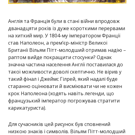
Англія та Франція були в стані війни впродовж
дванадцяти років із дуже короткими перервами
на хиткий мир. У 1804-му імператором Франції
став Наполеон, а прем’єр-міністр Великої
Британії Вільям Пітт-молодший отримав надію –
раптом вийде покращити стосунки? Однак
значна частина населення Англії поставилася до
такої можливости доволі скептично. Не вірив у
такий фінал і Джеймс Гілрей, який надалі буде
старанно оцінювати й висміювати чи не кожен
крок Наполеона (ходять навіть легенди, що
французький імператор погрожував стратити
карикатуриста).
Для сучасників цей рисунок був сповнений
низкою знаків і символів. Вільям Пітт-молодший