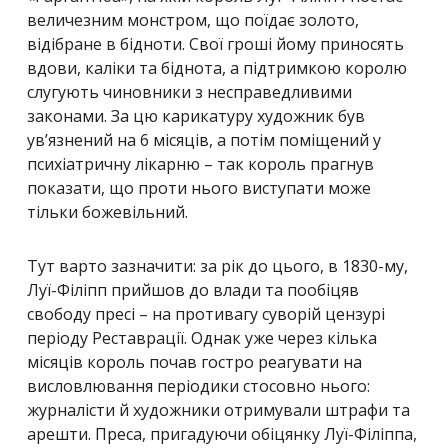
величезним монстром, що поїдає золото,
відібране в бідноти. Свої гроші йому приносять
вдови, каліки та біднота, а підтримкою королю
слугують чиновники з несправедливими
законами. За цю карикатуру художник був
ув’язнений на 6 місяців, а потім поміщений у
психіатричну лікарню – так король прагнув
показати, що проти нього виступати може
тільки божевільний.
Тут варто зазначити: за рік до цього, в 1830-му,
Луї-Філіпп прийшов до влади та пообіцяв
свободу пресі – на противагу суворій цензурі
періоду Реставрації. Однак уже через кілька
місяців король почав гостро реагувати на
висловлювання періодики стосовно нього:
журналісти й художники отримували штрафи та
арешти. Преса, пригадуючи обіцянку Луї-Філіппа,