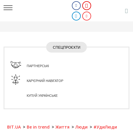
СПЕЦПРОЄКТИ
ПАРТНЕРСЬКІ
КАР'ЄРНИЙ НАВІГАТОР
КУПУЙ УКРАЇНСЬКЕ
BIT.UA
Be in trend
Життя
Люди
#УдиЛюди