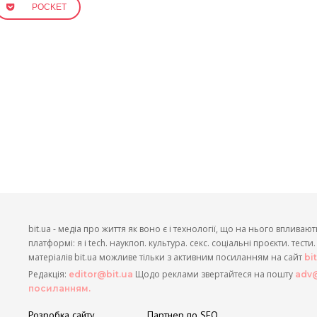
POCKET
bit.ua - медіа про життя як воно є і технології, що на нього впливают
платформі: я і tech. наукпоп. культура. секс. соціальні проєкти. тест
матеріалів bit.ua можливе тільки з активним посиланням на сайт
bi
Редакція:
Щодо реклами звертайтеся на пошту
editor@bit.ua
adv@
посиланням.
Розробка сайту
Партнер по SEO