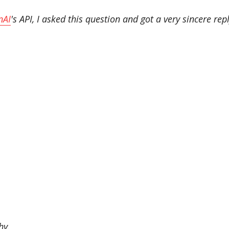
nAI
's API, I asked this question and got a very sincere repl
hy.