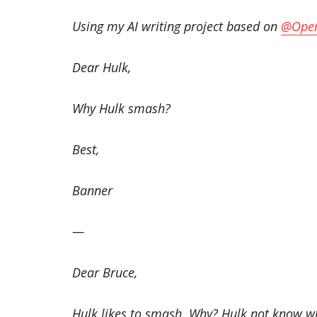
Using my AI writing project based on
@Ope
Dear Hulk,
Why Hulk smash?
Best,
Banner
—
Dear Bruce,
Hulk likes to smash. Why? Hulk not know w