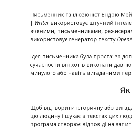
Письменник та ілюзіоніст Ендрю Мей
|
Writer
використовує штучний інтеле
вченими, письменниками, режисерам
використовує генератор тексту
Open
A
Ідея письменника була проста: за д
сучасности він хотів виконати давню
минулого або навіть вигаданими пе
Як
Щоб відтворити історичну або вигада
цю людину і шукає в текстах цих люде
програма створює відповіді на запит