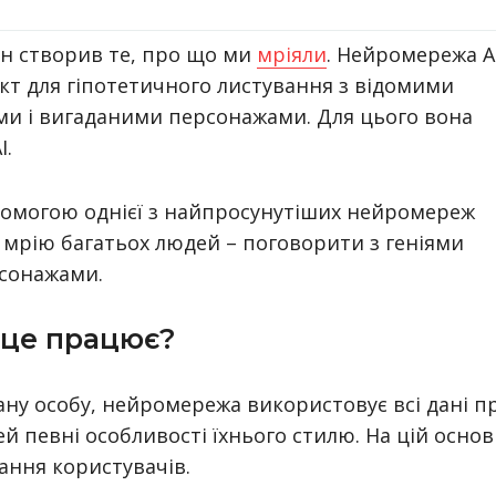
н створив те, про що ми
мріяли
. Нейромережа A
кт для гіпотетичного листування з відомими
и і вигаданими персонажами. Для цього вона
I.
опомогою однієї з найпросунутіших нейромереж
 мрію багатьох людей – поговорити з геніями
рсонажами.
 це працює?
ну особу, нейромережа використовує всі дані п
й певні особливості їхнього стилю. На цій основ
ання користувачів.