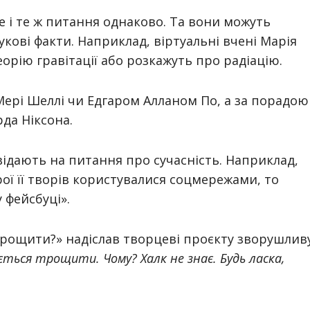
е і те ж питання однаково. Та вони можуть
укові факти. Наприклад, віртуальні вчені Марія
еорію гравітації або розкажуть про радіацію.
ері Шеллі чи Едгаром Алланом По, а за порадою
да Ніксона.
відають на питання про сучасність. Наприклад,
ої її творів користувалися соцмережами, то
 фейсбуці».
трощити?» надіслав творцеві проєкту зворушлив
ється трощити. Чому? Халк не знає. Будь ласка,