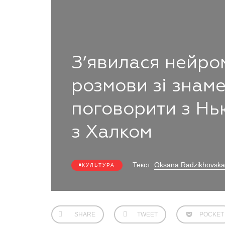
З’явилася нейро
розмови зі знам
поговорити з Нь
з Халком
Текст:
Oksana Radzikhovska
КУЛЬТУРА
SHARE
TWEET
POCKET