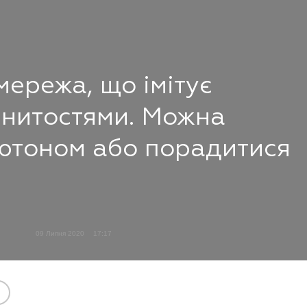
мережа, що імітує
енитостями. Можна
ютоном або порадитися
09 Липня 2020
17:17