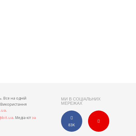
ь. Все на одній
МИ В СОЦІАЛЬНИХ
МЕРЕЖАХ
и. Використання
.
t.ua
. Медіа-кіт
bit.ua
за
83K