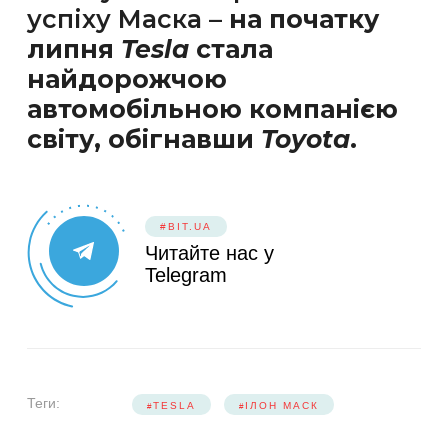
успіху Маска –
на початку
липня
Tesla
стала
найдорожчою
автомобільною компанією
світу, обігнавши
Toyota
.
#BIT.UA
Читайте нас у
Telegram
Теги:
TESLA
ІЛОН МАСК