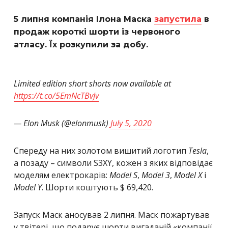
5 липня компанія Ілона Маска
запустила
в
продаж короткі шорти із червоного
атласу. Їх розкупили за добу.
Limited edition short shorts now available at
https://t.co/5EmNcTBvJv
— Elon Musk (@elonmusk)
July 5, 2020
Спереду на них золотом вишитий логотип
Tesla
,
а позаду – символи S3XY, кожен з яких відповідає
моделям електрокарів:
Model S
,
Model 3
,
Model X
і
Model Y
. Шорти коштують $ 69,420.
Запуск Маск аносував 2 липня. Маск пожартував
у твітері, що подарує шорти вигаданій «компанії