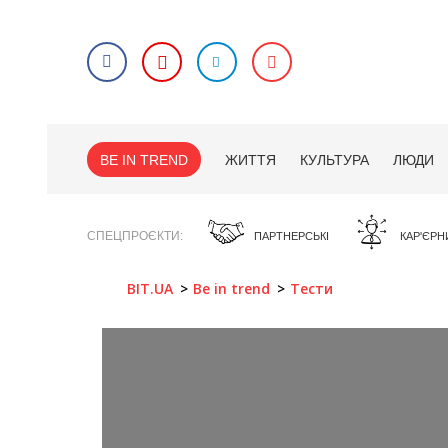
BE IN TREND
ЖИТТЯ
КУЛЬТУРА
ЛЮДИ
СПЕЦПРОЄКТИ
ПАРТНЕРСЬКІ
КАР'ЄРН
BIT.UA
Be in trend
Тести