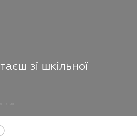
таєш зі шкільної
20
16:48