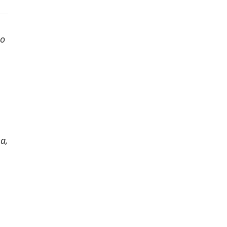
що
а,