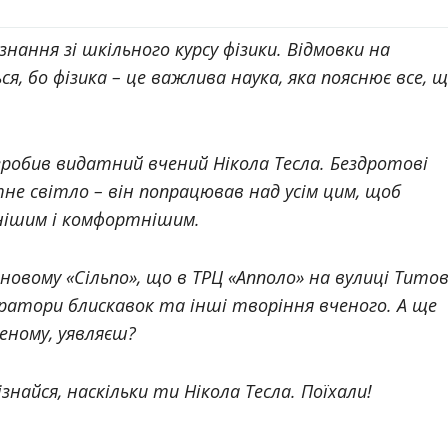
нання зі шкільного курсу фізики. Відмовки на
, бо фізика – це важлива наука, яка пояснює все, 
у зробив видатний вчений Нікола Тесла. Бездротові
тне світло – він попрацював над усім цим, щоб
нішим і комфортнішим.
новому «Сільпо», що в ТРЦ «Апполо» на вулиці Титов
нератори блискавок та інші творіння вченого. А ще
ному, уявляєш?
ізнайся, наскільки ти Нікола Тесла. Поїхали!