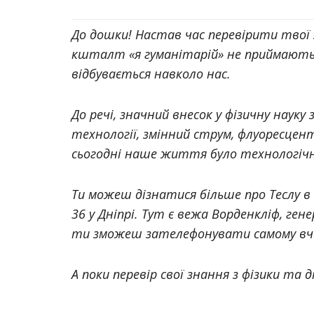
До дошки! Настав час перевірити твої з
кшталт «я гуманітарій» не приймаються
відбувається навколо нас.
До речі, значний внесок у фізичну наук
технології, змінний струм, флуоресцен
сьогодні наше життя було технологіч
Ти можеш дізнатися більше про Теслу в 
36 у Дніпрі. Тут є вежа Ворденкліф, ге
ти зможеш зателефонувати самому вче
А поки перевір свої знання з фізики та д