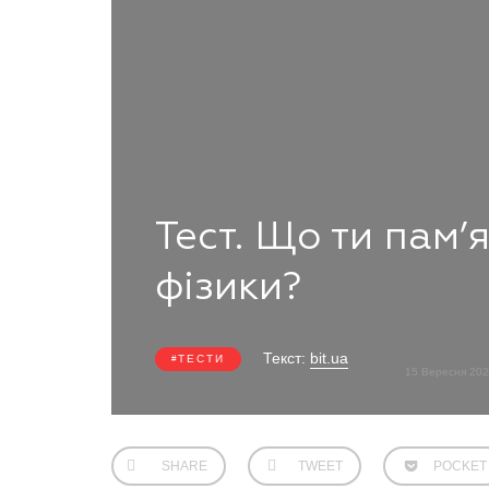
Тест. Що ти пам’я
фізики?
Текст:
bit.ua
ТЕСТИ
15 Вересня 20
SHARE
TWEET
POCKET