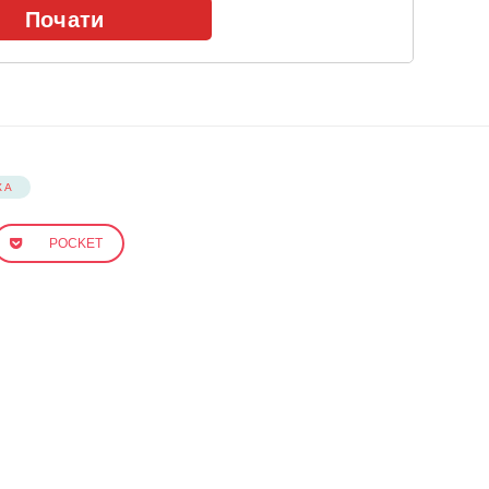
КА
POCKET