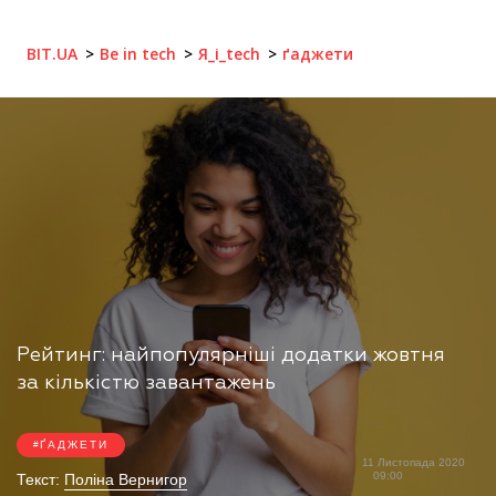
BIT.UA
Be in tech
Я_і_tech
ґаджети
Рейтинг: найпопулярніші додатки жовтня
за кількістю завантажень
ҐАДЖЕТИ
11 Листопада 2020
09:00
Текст:
Поліна Вернигор