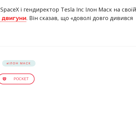
paceX і гендиректор Tesla Inc Ілон Маск на свої
. Він сказав, що «доволі довго дивився
і двигуни
ІЛОН МАСК
POCKET