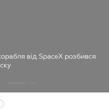
корабля від SpaceX розбився
уску
10 Грудня 2020
11:19