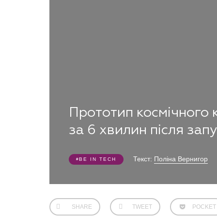
Прототип космічного 
за 6 хвилин після зап
Текст:
Поліна Вернигор
BE IN TECH
SHARE
TWEET
POCKET