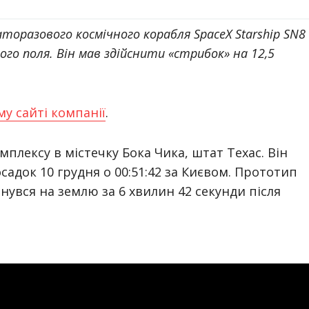
разового космічного корабля SpaceX Starship SN8
го поля. Він мав здійснити «стрибок» на 12,5
му сайті компанії
.
мплексу в містечку Бока Чика, штат Техас. Він
адок 10 грудня о 00:51:42 за Києвом. Прототип
рнувся на землю за 6 хвилин 42 секунди після