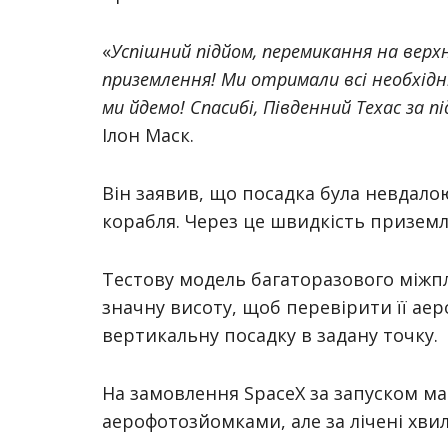
«
Успішний підйом, перемикання на верх
приземлення! Ми отримали всі необхідні
ми йдемо! Спасибі, Південний Техас за 
Ілон Маск.
Він заявив, що посадка була невдалою
корабля. Через це швидкість приземл
Тестову модель багаторазового міжп
значну висоту, щоб перевірити її ае
вертикальну посадку в задану точку.
На замовлення SpaceX за запуском ма
аерофотозйомками, але за лічені хвил