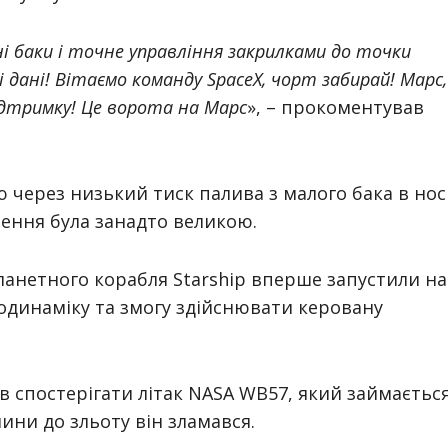
ні баки і точне управління закрилками до точки
 дані! Вітаємо команду SpaceX, чорт забирай! Марс,
підтримку! Це ворота на Марс
», – прокоментував
 через низький тиск палива з малого бака в нос
ення була занадто великою.
ланетного корабля Starship вперше запустили на
родинаміку та змогу здійснювати керовану
в спостерігати літак NASA WB57, який займаєтьс
ини до зльоту він зламався.