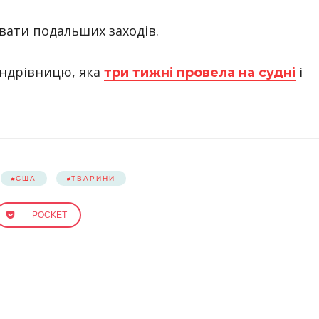
вати подальших заходів.
андрівницю, яка
і
три тижні провела на судні
США
ТВАРИНИ
POCKET