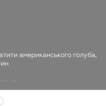
ратити американського голуба,
тин
чня 2021
18:40