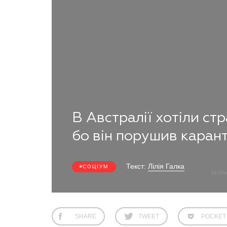
В Австралії хотіли ст
бо він порушив каран
Текст:
Лілія Галка
СОЦІУМ
18 Сі
SHARE
TWEET
POCKET