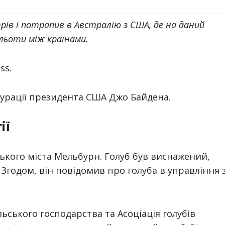
рів і потрапив в Австралію з США, де на даний
льоти між країнами.
ss.
вгурації президента США Джо Байдена.
ії
ького міста Мельбурн. Голуб був виснажений,
. Згодом, він повідомив про голуба в управління 
ьського господарства та Асоціація голубів