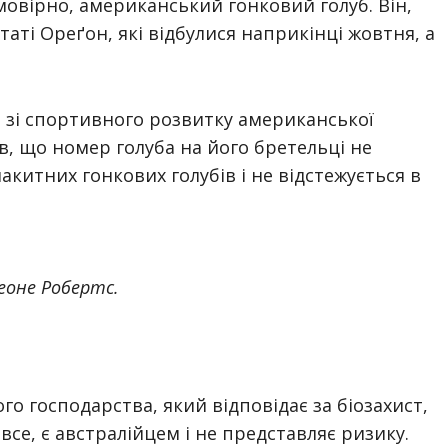
мовірно, американський гонковий голуб. Він,
таті Ореґон, які відбулися наприкінці жовтня, а
 зі спортивного розвитку американської
ив, що номер голуба на його бретельці не
китних гонкових голубів і не відстежується в
еоне Робертс.
о господарства, який відповідає за біозахист,
все, є австралійцем і не представляє ризику.