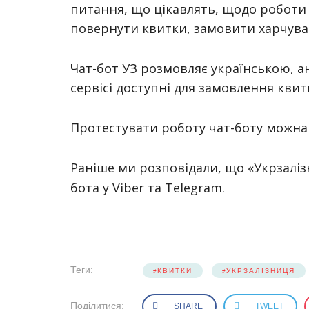
питання, що цікавлять, щодо роботи
повернути квитки, замовити харчуван
Чат-бот УЗ розмовляє українською, а
сервісі доступні для замовлення квитк
Протестувати роботу чат-боту можна
Раніше ми розповідали, що «Укрзалі
бота у Viber та Telegram.
Теги:
КВИТКИ
УКРЗАЛІЗНИЦЯ
Поділитися:
SHARE
TWEET