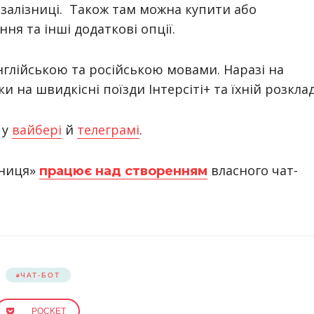
 залізниці. Також там можна купити або
ня та інші додаткові опції.
нглійською та російською мовами. Наразі на
и на швидкісні поїзди Інтерсіті+ та їхній розклад
 у
вайбері
й
телеграмі
.
зниця»
власного чат-
працює над створенням
ЧАТ-БОТ
POCKET