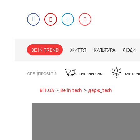
BE IN TREND
ЖИТТЯ
КУЛЬТУРА
ЛЮДИ
СПЕЦПРОЄКТИ
ПАРТНЕРСЬКІ
КАР'ЄРН
BIT.UA
Be in tech
держ_tech