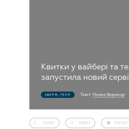
Квитки у вайбері та т
запустила новий серві
Текст:
Поліна Вернигор
ДЕРЖ_TECH
SHARE
TWEET
POCKET