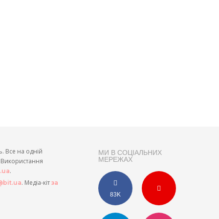
ь. Все на одній
МИ В СОЦІАЛЬНИХ
МЕРЕЖАХ
и. Використання
.
t.ua
. Медіа-кіт
bit.ua
за
83K