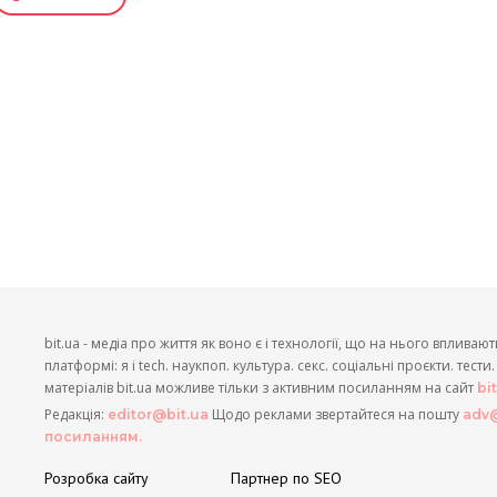
bit.ua - медіа про життя як воно є і технології, що на нього впливают
платформі: я і tech. наукпоп. культура. секс. соціальні проєкти. тест
матеріалів bit.ua можливе тільки з активним посиланням на сайт
bi
Редакція:
Щодо реклами звертайтеся на пошту
editor@bit.ua
adv@
посиланням.
Розробка сайту
Партнер по SEO