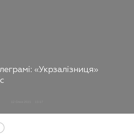
елеграмі: «Укрзалізниця»
с
12 Січня 2021
13:17