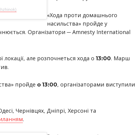
hzhinok)
«Хода проти домашнього
насильства» пройде у
чнюється. Організатори ─ Amnesty International
 локації, але розпочнеться хода о
. Марш
13:00
тив.
ства» пройде
, організаторами виступил
о 13:00
Одесі, Чернівцях, Дніпрі, Херсоні та
иланням
.