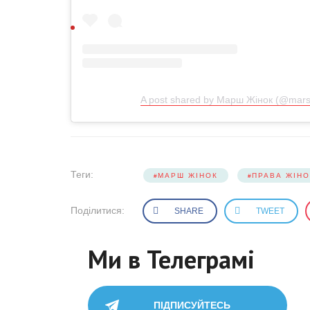
A post shared by Марш Жінок (@mars
Теги:
МАРШ ЖІНОК
ПРАВА ЖІНО
Поділитися:
SHARE
TWEET
Ми в Телеграмі
ПІДПИСУЙТЕСЬ