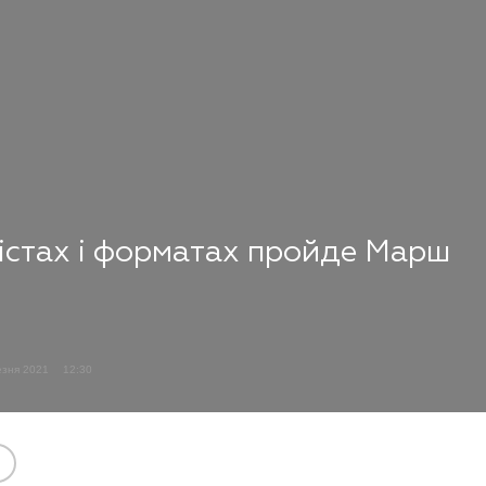
містах і форматах пройде Марш
езня 2021
12:30