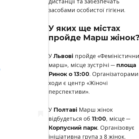
дистанції та забезпечать
засобами особистої гігієни.
У яких ще містах
пройде Марш жінок
У
пройде «Феміністични
Львові
марш», місце зустрічі ─
площа
m
. Організаторами
Ринок о 13:00
ходи є центр «Жіночі
перспективи».
У
Марш жінок
Полтаві
відбудеться об
, місце ─
11:00
. Організовує
Корпусний парк
ініціативна група з 8 жінок.