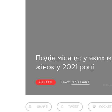
Подія місяця: у яких 
жінок у 2021 році
Текст:
Лілія Галка
ЖИТТЯ
03 Бер
SHARE
TWEET
POCKET