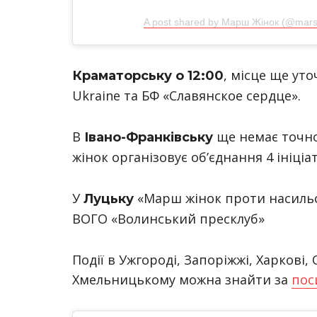
A post shared by Марш Жінок (@mars
, місце ще уто
Краматорську о 12:00
Ukraine та БФ «Славянское сердце».
В
ще немає точної
Івано-Франківську
жінок організовує об’єднання 4 ініціа
У
«Марш жінок проти насиль
Луцьку
ВОГО «Волинський пресклуб»
Події в Ужгороді, Запоріжжі, Харкові, 
Хмельницькому можна знайти за
пос