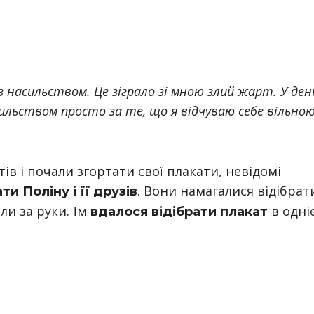
 насильством. Це зіграло зі мною злий жарт. У ден
сильством просто за те, що я відчуваю себе вільно
тів і почали згортати свої плакати, невідомі
. Вони намагалися відібрат
и Поліну і її друзів
ли за руки. Їм
в одніє
вдалося відібрати плакат