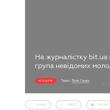
На журналістку bit.ua
група невідомих моло
Текст:
Лілія Галка
СОЦІУМ
08 Бе
SHARE
TWEET
POCKET