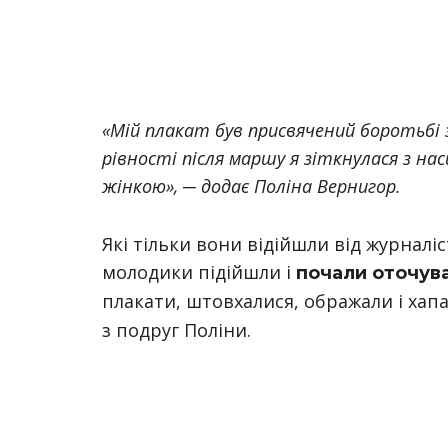
«Мій плакат був присвячений боротьбі з
рівності після маршу я зіткнулася з на
жінкою», ─ додає Поліна Вернигор.
Які тільки вони відійшли від журналіс
молодики підійшли і
почали оточуват
плакати, штовхалися, ображали і хапа
з подруг Поліни.