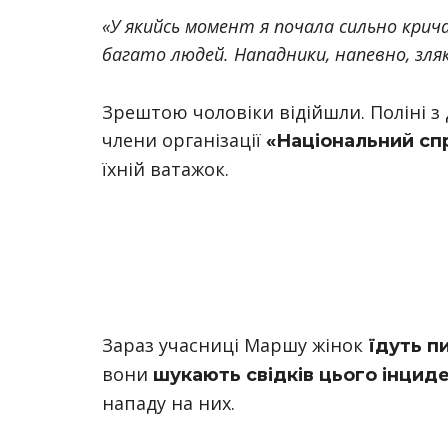
«У якийсь момент я почала сильно кри
багато людей. Нападники, напевно, зляк
Зрештою чоловіки відійшли. Поліні з
члени організації
«Національний сп
їхній ватажок.
Зараз учасниці Маршу жінок
їдуть п
вони
шукають свідків цього інцид
нападу на них.