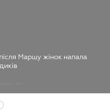
 після Маршу жінок напала
диків
резня 2021
19:15