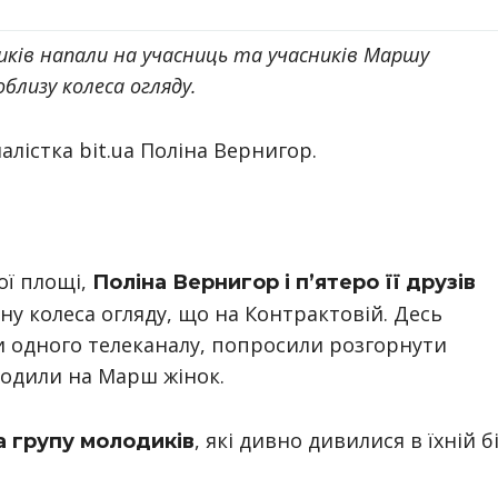
диків напали на учасниць та учасників Маршу
близу колеса огляду.
лістка bit.ua Поліна Вернигор.
ї площі,
Поліна Вернигор і п’ятеро її друзів
ону колеса огляду, що на Контрактовій. Десь
и одного телеканалу, попросили розгорнути
ходили на Марш жінок.
, які дивно дивилися в їхній бі
а групу молодиків