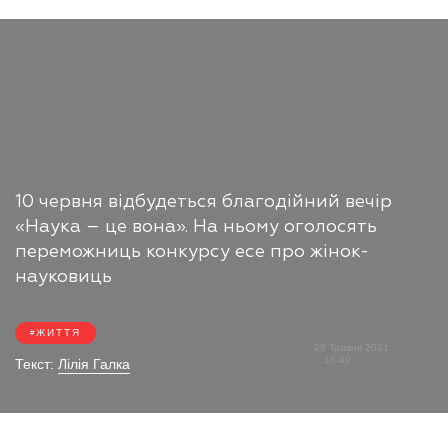
10 червня відбудеться благодійний вечір
«Наука – це вона». На ньому оголосять
переможниць конкурсу есе про жінок-
науковиць
ЖИТТЯ
28 Травня 2021
16:40
Текст:
Лілія Галка