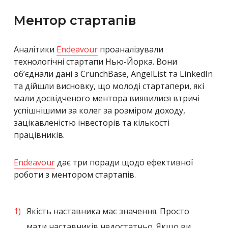
Ментор стартапів
Аналітики
Endeavour
проаналізували
технологічні стартапи Нью-Йорка. Вони
об’єднали дані з CrunchBase, AngelList та LinkedIn
та дійшли висновку, що молоді стартапери, які
мали досвідченого ментора виявилися втричі
успішнішими за колег за розміром доходу,
зацікавленістю інвесторів та кількості
працівників.
Endeavour
дає три поради щодо ефективної
роботи з ментором стартапів.
Якість наставника має значення. Просто
мати наставників недостатньо. Якщо ви