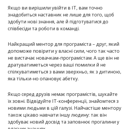
Якщо ви вирішили увійти в IT, вам точно
знадобиться наставник не лише для того, щоб
здобути нові знання, але й підготуватися до
співбесіди та роботи в команді.
Найкращий ментор для програміста – друг, який
допоможе повірити у власні сили, чого так часто
не вистачає новачкам-програмістам. А ще він не
дратуватиметься через ваші помилки й не
спілкуватиметься з вами зверхньо, як з дитиною,
яка тільки-но опановує абетку.
Якщо серед друзів немає програмістів, шукайте
їх зовні. Відвідуйте IT-конференції, знайомтеся з
новими людьми в цій галузі. Найчастіше ментору
також цікаво навчати іншу людину: так він
здобуває новий досвід та заповнює прогалини у
власних знаннях.