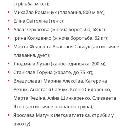
стрільба, мікст);
Михайло Романчук (плавання, 800 м в/с);
Еліна Світоліна (теніс);
Алла Черкасова (жіноча боротьба, 68 кг);
Ірина Коляденко (жіноча боротьба, 62 кг);
Марта Федіна та Анастасія Савчук (артистичне
плавання, дует);
Людмила Лузан (каное-одиночка, 200 м);
Станіслав Горуна (карате, до 75 кг);
Владислава і Марина Алексіїва, Катерина
Резнік, Анастасія Савчук, Ксенія Сидоренко,
Марта Федіна, Аліна Шинкаренко, Єлизавета
Яхно (артистичне плавання, група);
Ярослава Магучіх (легка атлетика, стрибки у
висоту).