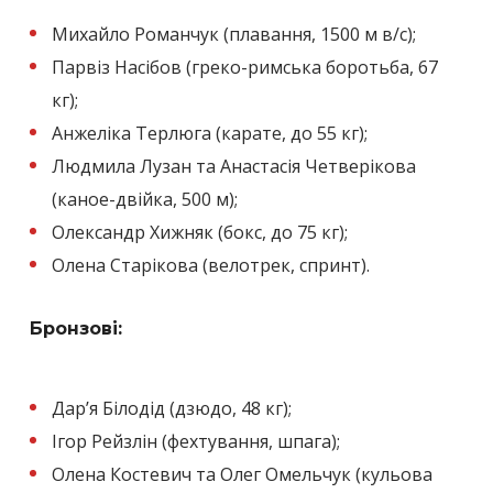
Михайло Романчук (плавання, 1500 м в/c);
Парвіз Насібов (греко-римська боротьба, 67
кг);
Анжеліка Терлюга (карате, до 55 кг);
Людмила Лузан та Анастасія Четверікова
(каное-двійка, 500 м);
Олександр Хижняк (бокс, до 75 кг);
Олена Старікова (велотрек, спринт).
Бронзові:
Дар’я Білодід (дзюдо, 48 кг);
Ігор Рейзлін (фехтування, шпага);
Олена Костевич та Олег Омельчук (кульова