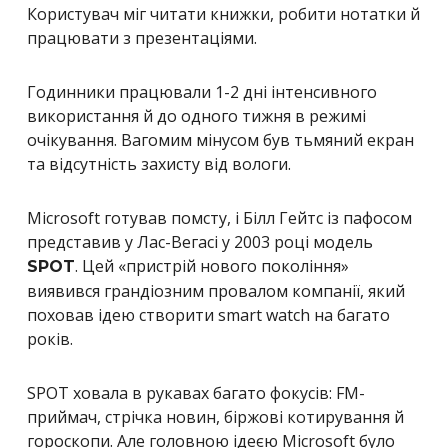
Користувач міг читати книжки, робити нотатки й
працювати з презентаціями.
Годинники працювали 1-2 дні інтенсивного
використання й до одного тижня в режимі
очікування. Вагомим мінусом був тьмяний екран
та відсутність захисту від вологи.
Microsoft готував помсту, і Білл Гейтс із пафосом
представив у Лас-Вегасі у 2003 році модель
. Цей «пристрій нового покоління»
SPOT
виявився грандіозним провалом компанії, який
поховав ідею створити smart watch на багато
років.
SPOT ховала в рукавах багато фокусів: FM-
приймач, стрічка новин, біржові котирування й
гороскопи. Але головною ідеєю Microsoft було