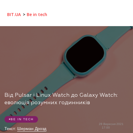
BIT.UA
Be in tech
Від Pulsar і Linux Watch до Galaxy Watch:
еволюція розумних годинників
BE IN TECH
28 Вересня 2021
17:00
Текст:
Шерман Дрозд