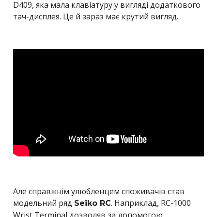
D409, яка мала клавіатуру у вигляді додаткового
тач-дисплея. Це й зараз має крутий вигляд.
Але справжнім улюбленцем споживачів став
модельний ряд
. Наприклад,
RC-1000
Seiko RC
Wrist Terminal дозволяв за допомогою