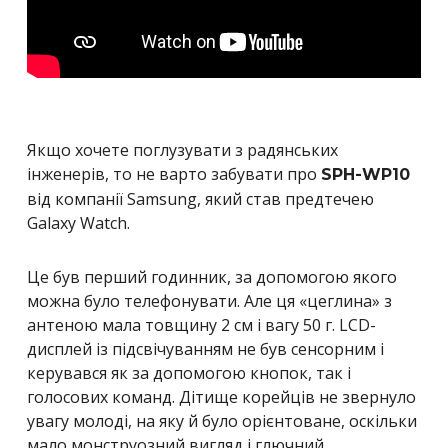
Якщо хочете поглузувати з радянських
інженерів, то не варто забувати про
SPH-WP10
від компанії Samsung, який став предтечею
Galaxy Watch.
Це був перший годинник, за допомогою якого
можна було телефонувати. Але ця «цеглина» з
антеною мала товщину 2 см і вагу 50 г. LCD-
дисплей із підсвічуванням не був сенсорним і
керувався як за допомогою кнопок, так і
голосових команд. Дітище корейців не звернуло
увагу молоді, на яку й було орієнтоване, оскільки
мало монструозний вигляд і глючний