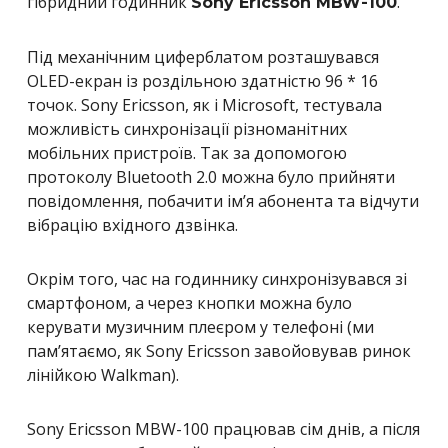
гібридний годинник
.
Sony Ericsson MBW-100
Під механічним циферблатом розташувався
OLED-екран із роздільною здатністю 96 * 16
точок. Sony Ericsson, як і Microsoft, тестувала
можливість синхронізації різноманітних
мобільних пристроїв. Так за допомогою
протоколу Bluetooth 2.0 можна було прийняти
повідомлення, побачити ім’я абонента та відчути
вібрацію вхідного дзвінка.
Окрім того, час на годиннику синхронізувався зі
смартфоном, а через кнопки можна було
керувати музичним плеєром у телефоні (ми
пам’ятаємо, як Sony Ericsson завойовував ринок
лінійкою Walkman).
Sony Ericsson MBW-100 працював сім днів, а після