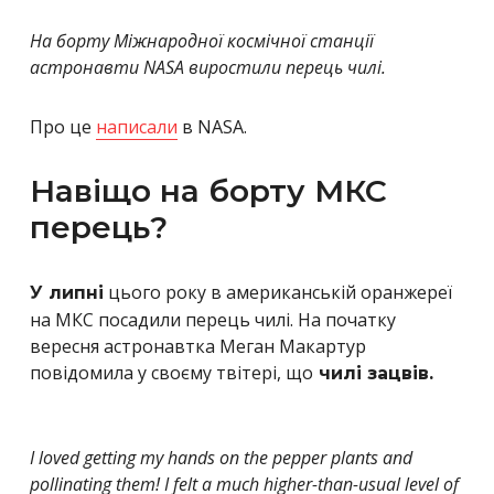
На борту Міжнародної космічної станції
астронавти NASA виростили перець чилі.
Про це
написали
в NASA.
Навіщо на борту МКС
перець?
цього року в американській оранжереї
У липні
на МКС посадили перець чилі. На початку
вересня астронавтка Меган Макартур
повідомила у своєму твітері, що
чилі зацвів.
I loved getting my hands on the pepper plants and
pollinating them! I felt a much higher-than-usual level of