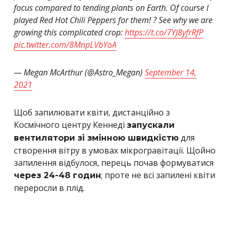
focus compared to tending plants on Earth. Of course I
played Red Hot Chili Peppers for them! ? See why we are
growing this complicated crop:
https://t.co/7YJ8yfrRfP
pic.twitter.com/8MnpLVbYoA
— Megan McArthur (@Astro_Megan)
September 14,
2021
Щоб запилювати квіти, дистанційно з
Космічного центру Кеннеді
запускали
для
вентилятори зі змінною швидкістю
створення вітру в умовах мікрогравітації. Щойно
запилення відбулося, перець почав формуватися
; проте не всі запилені квіти
через 24-48 годин
переросли в плід.