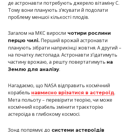
де астронавти потребують джерело вітаміну С.
Тому вони планують з’ясувати й подолати
проблему меншої кількості плодів.
Загалом на МКС виросли
чотири рослини
Перший врожай астронавти
перцю чилі.
планують зібрати наприкінці жовтня. А другий –
на початку листопада. Астронавти з’їдатимуть
частину врожаю, а решту повертатимуть
на
.
Землю для аналізу
Нагадаємо, що NASA відправить космічний
корабель
.
навмисно врізатися в астероїд
Мета польоту – перевірити теорію, чи може
космічний корабель змінити траєкторію
астероїда в глибокому космосі.
Зонд попрямує до
системи астероїдів