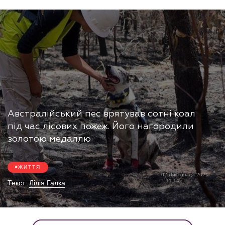
Австралійський пес врятував сотні коал
під час лісових пожеж. Його нагородили
золотою медаллю
ЖИТТЯ
02 Листопада 2021
11:14
Текст:
Лілія Галка